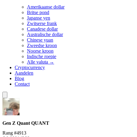
Amerikaanse dollar
Britse pond
Japanse yen
Zwitserse frank
Canadese dollar
Australische dollar
Chinese yuan
Zweedse kroon
Noorse kroon
Indische roepie
Alle valuta →
Cryptocurrency
Aandelen
Blog
Contact
Gen Z Quant
QUANT
Rang #4913