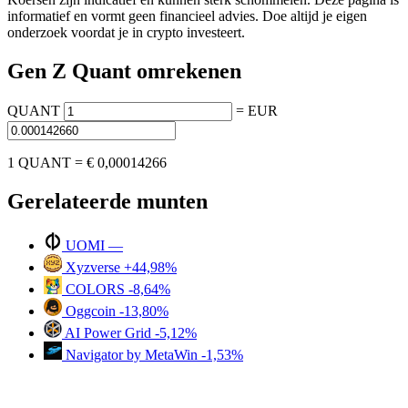
informatief en vormt geen financieel advies. Doe altijd je eigen
onderzoek voordat je in crypto investeert.
Gen Z Quant omrekenen
QUANT
=
EUR
1 QUANT =
€ 0,00014266
Gerelateerde munten
UOMI
—
Xyzverse
+44,98%
COLORS
-8,64%
Oggcoin
-13,80%
AI Power Grid
-5,12%
Navigator by MetaWin
-1,53%