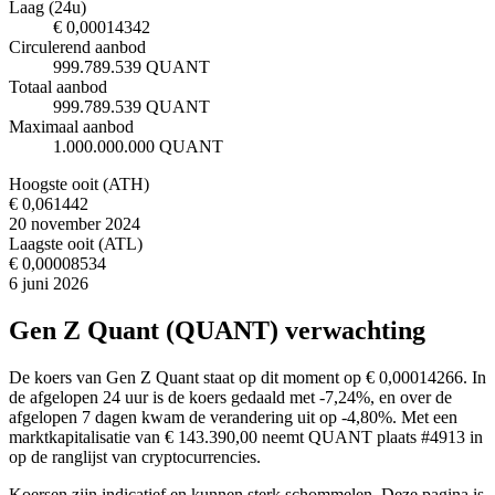
Laag (24u)
€ 0,00014342
Circulerend aanbod
999.789.539 QUANT
Totaal aanbod
999.789.539 QUANT
Maximaal aanbod
1.000.000.000 QUANT
Hoogste ooit (ATH)
€ 0,061442
20 november 2024
Laagste ooit (ATL)
€ 0,00008534
6 juni 2026
Gen Z Quant (QUANT) verwachting
De koers van Gen Z Quant staat op dit moment op € 0,00014266. In
de afgelopen 24 uur is de koers gedaald met -7,24%, en over de
afgelopen 7 dagen kwam de verandering uit op -4,80%. Met een
marktkapitalisatie van € 143.390,00 neemt QUANT plaats #4913 in
op de ranglijst van cryptocurrencies.
Koersen zijn indicatief en kunnen sterk schommelen. Deze pagina is