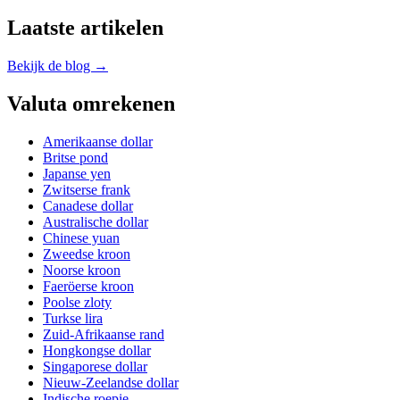
Laatste artikelen
Bekijk de blog →
Valuta omrekenen
Amerikaanse dollar
Britse pond
Japanse yen
Zwitserse frank
Canadese dollar
Australische dollar
Chinese yuan
Zweedse kroon
Noorse kroon
Faeröerse kroon
Poolse zloty
Turkse lira
Zuid-Afrikaanse rand
Hongkongse dollar
Singaporese dollar
Nieuw-Zeelandse dollar
Indische roepie