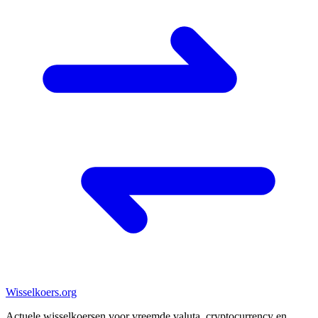
Wisselkoers
.org
Actuele wisselkoersen voor vreemde valuta, cryptocurrency en