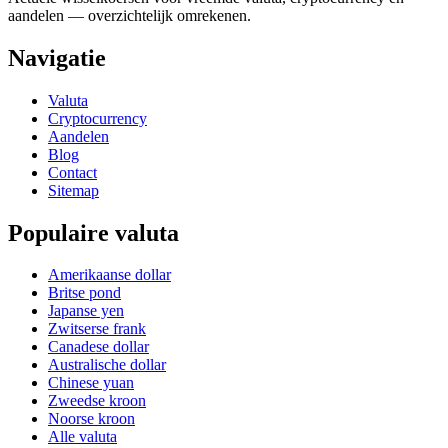
aandelen — overzichtelijk omrekenen.
Navigatie
Valuta
Cryptocurrency
Aandelen
Blog
Contact
Sitemap
Populaire valuta
Amerikaanse dollar
Britse pond
Japanse yen
Zwitserse frank
Canadese dollar
Australische dollar
Chinese yuan
Zweedse kroon
Noorse kroon
Alle valuta