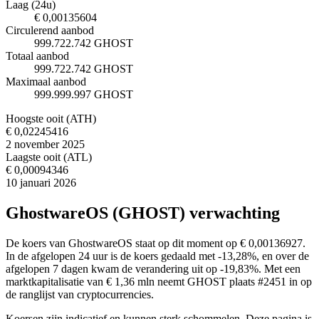
Laag (24u)
€ 0,00135604
Circulerend aanbod
999.722.742 GHOST
Totaal aanbod
999.722.742 GHOST
Maximaal aanbod
999.999.997 GHOST
Hoogste ooit (ATH)
€ 0,02245416
2 november 2025
Laagste ooit (ATL)
€ 0,00094346
10 januari 2026
GhostwareOS (GHOST) verwachting
De koers van GhostwareOS staat op dit moment op € 0,00136927.
In de afgelopen 24 uur is de koers gedaald met -13,28%, en over de
afgelopen 7 dagen kwam de verandering uit op -19,83%. Met een
marktkapitalisatie van € 1,36 mln neemt GHOST plaats #2451 in op
de ranglijst van cryptocurrencies.
Koersen zijn indicatief en kunnen sterk schommelen. Deze pagina is