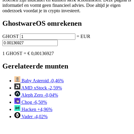
informatief en vormt geen financieel advies. Doe altijd je eigen
onderzoek voordat je in crypto investeert.
GhostwareOS omrekenen
GHOST
=
EUR
1 GHOST =
€ 0,00136927
Gerelateerde munten
Baby Asteroid
-0,46%
AMD xStock
-2,59%
Aleph Zero
-0,04%
Chog
-6,50%
Hacken
+4,96%
Vader
-4,02%