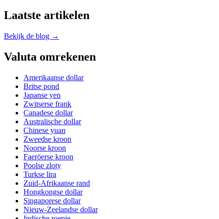
Laatste artikelen
Bekijk de blog →
Valuta omrekenen
Amerikaanse dollar
Britse pond
Japanse yen
Zwitserse frank
Canadese dollar
Australische dollar
Chinese yuan
Zweedse kroon
Noorse kroon
Faeröerse kroon
Poolse zloty
Turkse lira
Zuid-Afrikaanse rand
Hongkongse dollar
Singaporese dollar
Nieuw-Zeelandse dollar
Indische roepie