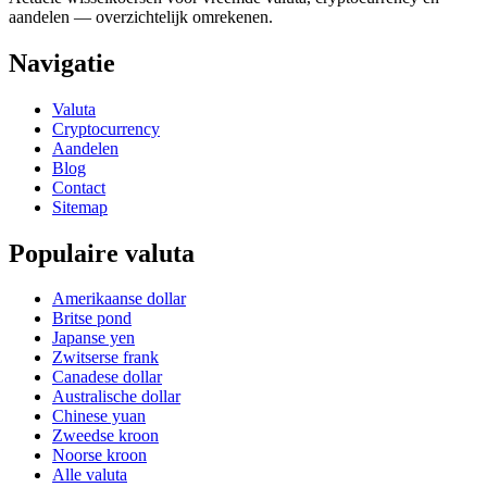
aandelen — overzichtelijk omrekenen.
Navigatie
Valuta
Cryptocurrency
Aandelen
Blog
Contact
Sitemap
Populaire valuta
Amerikaanse dollar
Britse pond
Japanse yen
Zwitserse frank
Canadese dollar
Australische dollar
Chinese yuan
Zweedse kroon
Noorse kroon
Alle valuta