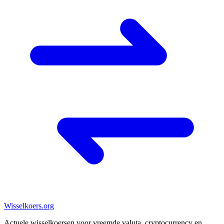
Wisselkoers
.org
Actuele wisselkoersen voor vreemde valuta, cryptocurrency en