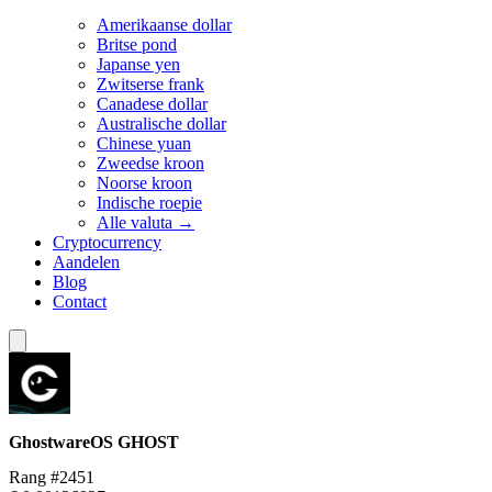
Amerikaanse dollar
Britse pond
Japanse yen
Zwitserse frank
Canadese dollar
Australische dollar
Chinese yuan
Zweedse kroon
Noorse kroon
Indische roepie
Alle valuta →
Cryptocurrency
Aandelen
Blog
Contact
GhostwareOS
GHOST
Rang #2451