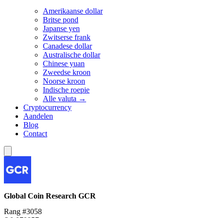
Amerikaanse dollar
Britse pond
Japanse yen
Zwitserse frank
Canadese dollar
Australische dollar
Chinese yuan
Zweedse kroon
Noorse kroon
Indische roepie
Alle valuta →
Cryptocurrency
Aandelen
Blog
Contact
Global Coin Research
GCR
Rang #3058