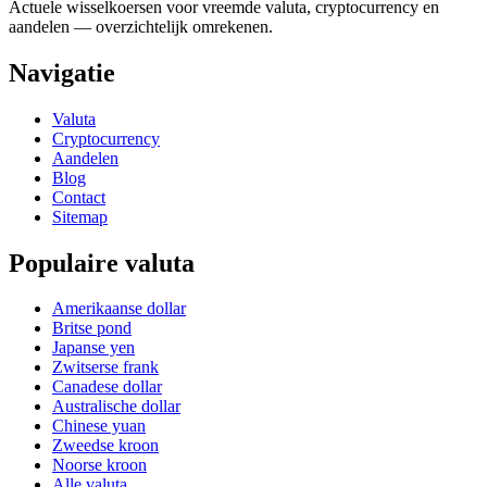
Actuele wisselkoersen voor vreemde valuta, cryptocurrency en
aandelen — overzichtelijk omrekenen.
Navigatie
Valuta
Cryptocurrency
Aandelen
Blog
Contact
Sitemap
Populaire valuta
Amerikaanse dollar
Britse pond
Japanse yen
Zwitserse frank
Canadese dollar
Australische dollar
Chinese yuan
Zweedse kroon
Noorse kroon
Alle valuta