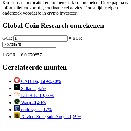
Koersen zijn indicatief en kunnen sterk schommelen. Deze pagina is
informatief en vormt geen financieel advies. Doe altijd je eigen
onderzoek voordat je in crypto investeert.
Global Coin Research omrekenen
GCR
=
EUR
1 GCR =
€ 0,070857
Gerelateerde munten
CAD Digital
+0,30%
Sallar
-5,42%
LIL Bits
-19,78%
Warp
-0,40%
node.sys
-1,17%
Xavier: Renegade Angel
-1,69%