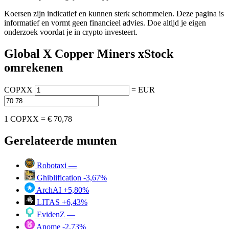
Koersen zijn indicatief en kunnen sterk schommelen. Deze pagina is
informatief en vormt geen financieel advies. Doe altijd je eigen
onderzoek voordat je in crypto investeert.
Global X Copper Miners xStock
omrekenen
COPXX
=
EUR
1 COPXX =
€ 70,78
Gerelateerde munten
Robotaxi
—
Ghiblification
-3,67%
ArchAI
+5,80%
LITAS
+6,43%
EvidenZ
—
Anome
-2,73%