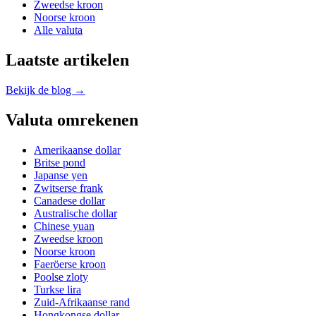
Zweedse kroon
Noorse kroon
Alle valuta
Laatste artikelen
Bekijk de blog →
Valuta omrekenen
Amerikaanse dollar
Britse pond
Japanse yen
Zwitserse frank
Canadese dollar
Australische dollar
Chinese yuan
Zweedse kroon
Noorse kroon
Faeröerse kroon
Poolse zloty
Turkse lira
Zuid-Afrikaanse rand
Hongkongse dollar