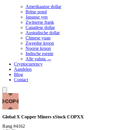
Amerikaanse dollar
Britse pond
Japanse yen
Zwitserse frank
Canadese dollar
Australische dollar
Chinese yuan
Zweedse kroon
Noorse kroon
Indische roepie
Alle valuta →
Cryptocurrency
Aandelen
Blog
Contact
Global X Copper Miners xStock
COPXX
Rang #4162