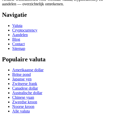
aandelen — overzichtelijk omrekenen.
Navigatie
Valuta
Cryptocurrency
Aandelen
Blog
Contact
Sitemap
Populaire valuta
Amerikaanse dollar
Britse pond
Japanse yen
Zwitserse frank
Canadese dollar
Australische dollar
Chinese yuan
Zweedse kroon
Noorse kroon
Alle valuta