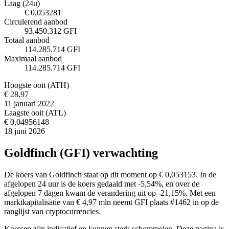
Laag (24u)
€ 0,053281
Circulerend aanbod
93.450.312 GFI
Totaal aanbod
114.285.714 GFI
Maximaal aanbod
114.285.714 GFI
Hoogste ooit (ATH)
€ 28,97
11 januari 2022
Laagste ooit (ATL)
€ 0,04956148
18 juni 2026
Goldfinch (GFI) verwachting
De koers van Goldfinch staat op dit moment op € 0,053153. In de
afgelopen 24 uur is de koers gedaald met -5,54%, en over de
afgelopen 7 dagen kwam de verandering uit op -21,15%. Met een
marktkapitalisatie van € 4,97 mln neemt GFI plaats #1462 in op de
ranglijst van cryptocurrencies.
Koersen zijn indicatief en kunnen sterk schommelen. Deze pagina is