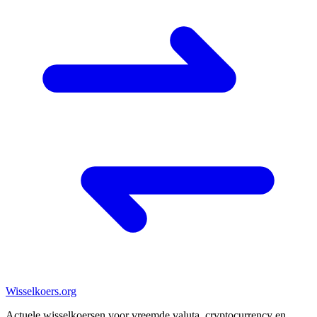
Wisselkoers
.org
Actuele wisselkoersen voor vreemde valuta, cryptocurrency en