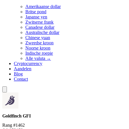
Amerikaanse dollar
Britse pond
Japanse yen
Zwitserse frank
Canadese dollar
Australische dollar
Chinese yuan
Zweedse kroon
Noorse kroon
Indische roepie
Alle valuta →
Cryptocurrency
Aandelen
Blog
Contact
Goldfinch
GFI
Rang #1462