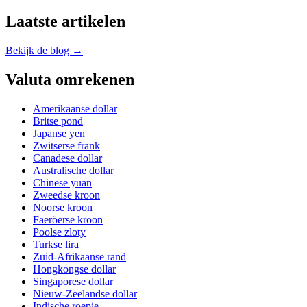
Laatste artikelen
Bekijk de blog →
Valuta omrekenen
Amerikaanse dollar
Britse pond
Japanse yen
Zwitserse frank
Canadese dollar
Australische dollar
Chinese yuan
Zweedse kroon
Noorse kroon
Faeröerse kroon
Poolse zloty
Turkse lira
Zuid-Afrikaanse rand
Hongkongse dollar
Singaporese dollar
Nieuw-Zeelandse dollar
Indische roepie