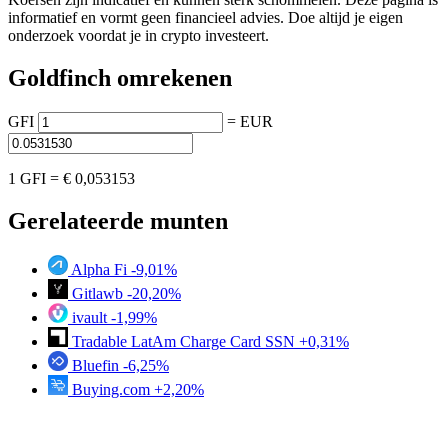
informatief en vormt geen financieel advies. Doe altijd je eigen
onderzoek voordat je in crypto investeert.
Goldfinch omrekenen
GFI
=
EUR
1 GFI =
€ 0,053153
Gerelateerde munten
Alpha Fi
-9,01%
Gitlawb
-20,20%
ivault
-1,99%
Tradable LatAm Charge Card SSN
+0,31%
Bluefin
-6,25%
Buying.com
+2,20%