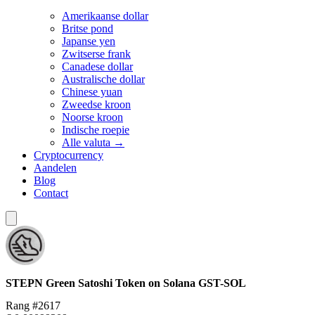
Amerikaanse dollar
Britse pond
Japanse yen
Zwitserse frank
Canadese dollar
Australische dollar
Chinese yuan
Zweedse kroon
Noorse kroon
Indische roepie
Alle valuta →
Cryptocurrency
Aandelen
Blog
Contact
STEPN Green Satoshi Token on Solana
GST-SOL
Rang #2617