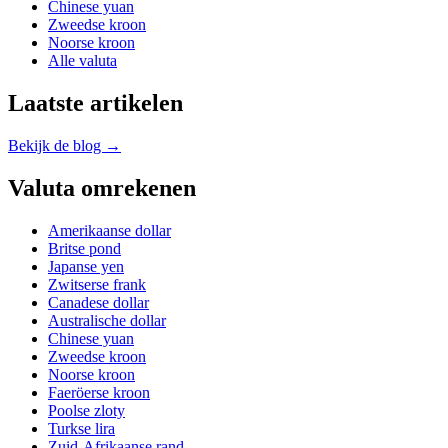
Chinese yuan
Zweedse kroon
Noorse kroon
Alle valuta
Laatste artikelen
Bekijk de blog →
Valuta omrekenen
Amerikaanse dollar
Britse pond
Japanse yen
Zwitserse frank
Canadese dollar
Australische dollar
Chinese yuan
Zweedse kroon
Noorse kroon
Faeröerse kroon
Poolse zloty
Turkse lira
Zuid-Afrikaanse rand