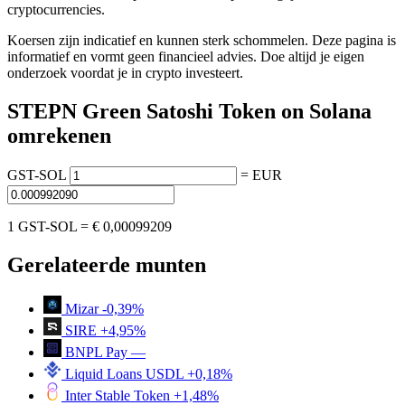
cryptocurrencies.
Koersen zijn indicatief en kunnen sterk schommelen. Deze pagina is
informatief en vormt geen financieel advies. Doe altijd je eigen
onderzoek voordat je in crypto investeert.
STEPN Green Satoshi Token on Solana
omrekenen
GST-SOL
=
EUR
1 GST-SOL =
€ 0,00099209
Gerelateerde munten
Mizar
-0,39%
SIRE
+4,95%
BNPL Pay
—
Liquid Loans USDL
+0,18%
Inter Stable Token
+1,48%