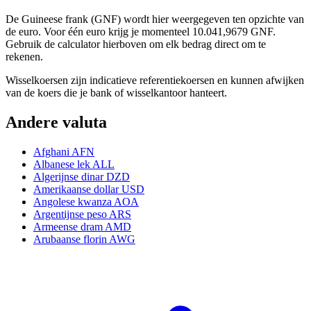
De Guineese frank (GNF) wordt hier weergegeven ten opzichte van
de euro. Voor één euro krijg je momenteel 10.041,9679 GNF.
Gebruik de calculator hierboven om elk bedrag direct om te
rekenen.
Wisselkoersen zijn indicatieve referentiekoersen en kunnen afwijken
van de koers die je bank of wisselkantoor hanteert.
Andere valuta
Afghani
AFN
Albanese lek
ALL
Algerijnse dinar
DZD
Amerikaanse dollar
USD
Angolese kwanza
AOA
Argentijnse peso
ARS
Armeense dram
AMD
Arubaanse florin
AWG