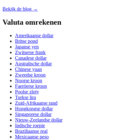
Bekijk de blog →
Valuta omrekenen
Amerikaanse dollar
Britse pond
Japanse yen
Zwitserse frank
Canadese dollar
Australische dollar
Chinese yuan
Zweedse kroon
Noorse kroon
Faeröerse kroon
Poolse zloty
Turkse lira
Zuid-Afrikaanse rand
Hongkongse dollar
Singaporese dollar
Nieuw-Zeelandse dollar
Indische roepie
Braziliaanse real
Mexicaanse peso