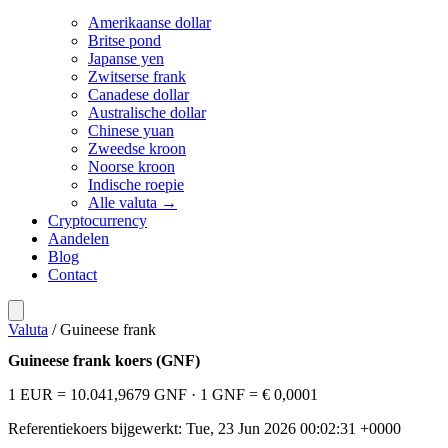
Amerikaanse dollar
Britse pond
Japanse yen
Zwitserse frank
Canadese dollar
Australische dollar
Chinese yuan
Zweedse kroon
Noorse kroon
Indische roepie
Alle valuta →
Cryptocurrency
Aandelen
Blog
Contact
Valuta
/
Guineese frank
Guineese frank koers (GNF)
1 EUR = 10.041,9679 GNF
· 1 GNF = € 0,0001
Referentiekoers bijgewerkt: Tue, 23 Jun 2026 00:02:31 +0000