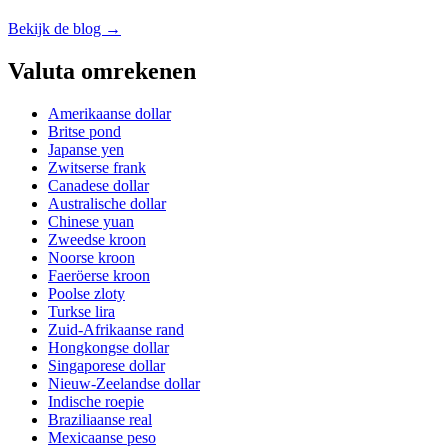
Bekijk de blog →
Valuta omrekenen
Amerikaanse dollar
Britse pond
Japanse yen
Zwitserse frank
Canadese dollar
Australische dollar
Chinese yuan
Zweedse kroon
Noorse kroon
Faeröerse kroon
Poolse zloty
Turkse lira
Zuid-Afrikaanse rand
Hongkongse dollar
Singaporese dollar
Nieuw-Zeelandse dollar
Indische roepie
Braziliaanse real
Mexicaanse peso