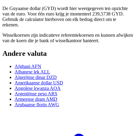
De Guyaanse dollar (GYD) wordt hier weergegeven ten opzichte
van de euro. Voor één euro krijg je momenteel 239,5738 GYD.
Gebruik de calculator hierboven om elk bedrag direct om te
rekenen.
Wisselkoersen zijn indicatieve referentiekoersen en kunnen afwijken
van de koers die je bank of wisselkantoor hanteert.
Andere valuta
Afghani
AFN
Albanese lek
ALL
Algerijnse dinar
DZD
Amerikaanse dollar
USD
Angolese kwanza
AOA
Argentijnse peso
ARS
Armeense dram
AMD
Arubaanse florin
AWG