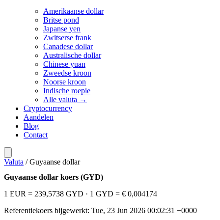
Amerikaanse dollar
Britse pond
Japanse yen
Zwitserse frank
Canadese dollar
Australische dollar
Chinese yuan
Zweedse kroon
Noorse kroon
Indische roepie
Alle valuta →
Cryptocurrency
Aandelen
Blog
Contact
Valuta
/
Guyaanse dollar
Guyaanse dollar koers (GYD)
1 EUR = 239,5738 GYD
· 1 GYD = € 0,004174
Referentiekoers bijgewerkt: Tue, 23 Jun 2026 00:02:31 +0000