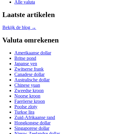
Alle valuta
Laatste artikelen
Bekijk de blog →
Valuta omrekenen
Amerikaanse dollar
Britse pond
Japanse yen
Zwitserse frank
Canadese dollar
Australische dollar
Chinese yuan
Zweedse kroon
Noorse kroon
Faeröerse kroon
Poolse zloty
Turkse lira
Zuid-Afrikaanse rand
Hongkongse dollar
Singaporese dollar
Nieuw-Zeelandse dollar