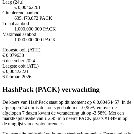
Laag (24u)
€ 0,00462261
Circulerend aanbod
635.473.872 PACK
Totaal aanbod
1.000.000.000 PACK
Maximaal aanbod
1.000.000.000 PACK
Hoogste ooit (ATH)
€ 0,079638
6 december 2024
Laagste ooit (ATL)
€ 0,00422221
6 februari 2026
HashPack (PACK) verwachting
De koers van HashPack staat op dit moment op € 0,00464457. In de
afgelopen 24 uur is de koers gedaald met -0,96%, en over de
afgelopen 7 dagen kwam de verandering uit op -3,58%. Met een
marktkapitalisatie van € 2,95 mln neemt PACK plaats #1849 in op
de ranglijst van cryptocurrencies.
Koersen zijn indicatief en kunnen sterk schommelen. Deze pagina is