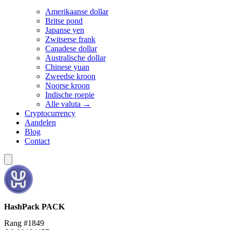
Amerikaanse dollar
Britse pond
Japanse yen
Zwitserse frank
Canadese dollar
Australische dollar
Chinese yuan
Zweedse kroon
Noorse kroon
Indische roepie
Alle valuta →
Cryptocurrency
Aandelen
Blog
Contact
HashPack
PACK
Rang #1849