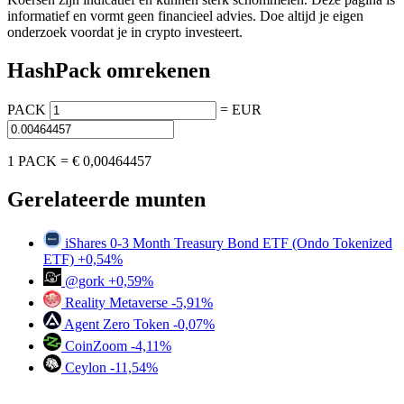
informatief en vormt geen financieel advies. Doe altijd je eigen
onderzoek voordat je in crypto investeert.
HashPack omrekenen
PACK
=
EUR
1 PACK =
€ 0,00464457
Gerelateerde munten
iShares 0-3 Month Treasury Bond ETF (Ondo Tokenized
ETF)
+0,54%
@gork
+0,59%
Reality Metaverse
-5,91%
Agent Zero Token
-0,07%
CoinZoom
-4,11%
Ceylon
-11,54%