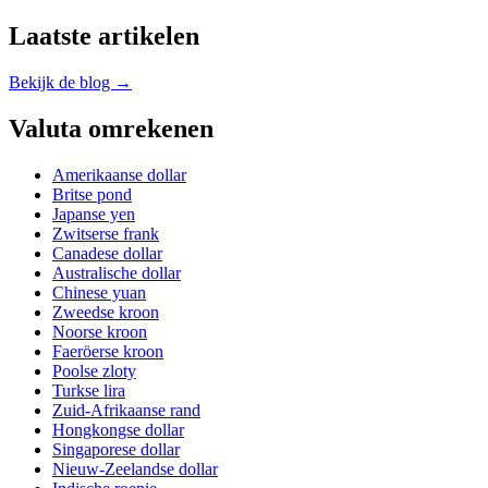
Laatste artikelen
Bekijk de blog →
Valuta omrekenen
Amerikaanse dollar
Britse pond
Japanse yen
Zwitserse frank
Canadese dollar
Australische dollar
Chinese yuan
Zweedse kroon
Noorse kroon
Faeröerse kroon
Poolse zloty
Turkse lira
Zuid-Afrikaanse rand
Hongkongse dollar
Singaporese dollar
Nieuw-Zeelandse dollar