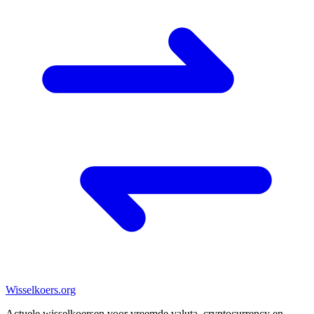
Wisselkoers
.org
Actuele wisselkoersen voor vreemde valuta, cryptocurrency en