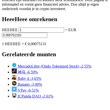
informatief en vormt geen financieel advies. Doe altijd je eigen
onderzoek voordat je in crypto investeert.
HeeeHeee omrekenen
HEEHEE
=
EUR
1 HEEHEE =
€ 0,00075131
Gerelateerde munten
MercadoLibre (Ondo Tokenized Stock)
-2,55%
神马
-6,59%
Baby 4
-3,65%
Banano
-3,00%
VPay
-6,51%
ICPanda DAO
-2,61%