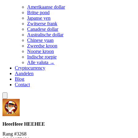
Amerikaanse dollar
Britse pond
Japanse yen
Zwitserse frank
Canadese dollar
Australische dollar
Chinese yuan
Zweedse kroon
Noorse kroon
Indische roepie
Alle valuta →
Cryptocurrency
Aandelen
Blog
Contact
HeeeHeee
HEEHEE
Rang #3268