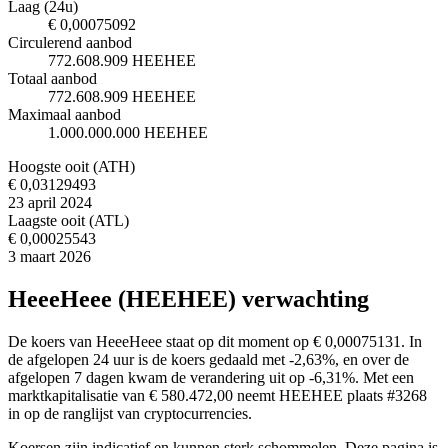
Laag (24u)
€ 0,00075092
Circulerend aanbod
772.608.909 HEEHEE
Totaal aanbod
772.608.909 HEEHEE
Maximaal aanbod
1.000.000.000 HEEHEE
Hoogste ooit (ATH)
€ 0,03129493
23 april 2024
Laagste ooit (ATL)
€ 0,00025543
3 maart 2026
HeeeHeee (HEEHEE) verwachting
De koers van HeeeHeee staat op dit moment op € 0,00075131. In
de afgelopen 24 uur is de koers gedaald met -2,63%, en over de
afgelopen 7 dagen kwam de verandering uit op -6,31%. Met een
marktkapitalisatie van € 580.472,00 neemt HEEHEE plaats #3268
in op de ranglijst van cryptocurrencies.
Koersen zijn indicatief en kunnen sterk schommelen. Deze pagina is