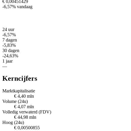
€ 0,00451429
-6,57%
vandaag
24 uur
-6,57%
7 dagen
-5,83%
30 dagen
-24,63%
1 jaar
—
Kerncijfers
Marktkapitalisatie
€ 4,40 mln
Volume (24u)
€ 4,07 mln
Volledig verwaterd (FDV)
€ 44,98 mln
Hoog (24u)
€ 0,00500855