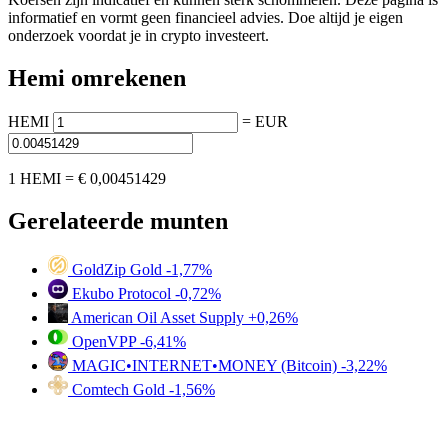
informatief en vormt geen financieel advies. Doe altijd je eigen
onderzoek voordat je in crypto investeert.
Hemi omrekenen
HEMI
=
EUR
1 HEMI =
€ 0,00451429
Gerelateerde munten
GoldZip Gold
-1,77%
Ekubo Protocol
-0,72%
American Oil Asset Supply
+0,26%
OpenVPP
-6,41%
MAGIC•INTERNET•MONEY (Bitcoin)
-3,22%
Comtech Gold
-1,56%