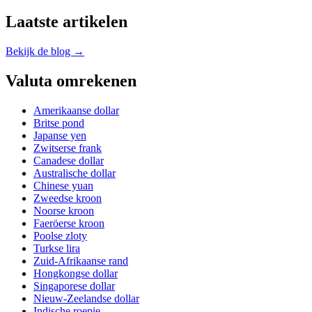
Laatste artikelen
Bekijk de blog →
Valuta omrekenen
Amerikaanse dollar
Britse pond
Japanse yen
Zwitserse frank
Canadese dollar
Australische dollar
Chinese yuan
Zweedse kroon
Noorse kroon
Faeröerse kroon
Poolse zloty
Turkse lira
Zuid-Afrikaanse rand
Hongkongse dollar
Singaporese dollar
Nieuw-Zeelandse dollar
Indische roepie