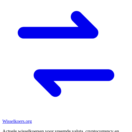
Wisselkoers
.org
Actuele wisselkoersen voor vreemde valuta, cryptocurrency en