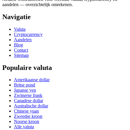
aandelen — overzichtelijk omrekenen.
Navigatie
Valuta
Cryptocurrency
Aandelen
Blog
Contact
Sitemap
Populaire valuta
Amerikaanse dollar
Britse pond
Japanse yen
Zwitserse frank
Canadese dollar
Australische dollar
Chinese yuan
Zweedse kroon
Noorse kroon
Alle valuta