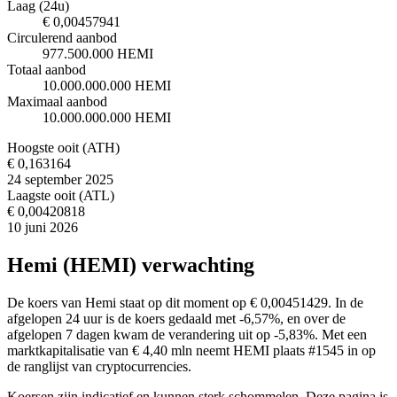
Laag (24u)
€ 0,00457941
Circulerend aanbod
977.500.000 HEMI
Totaal aanbod
10.000.000.000 HEMI
Maximaal aanbod
10.000.000.000 HEMI
Hoogste ooit (ATH)
€ 0,163164
24 september 2025
Laagste ooit (ATL)
€ 0,00420818
10 juni 2026
Hemi (HEMI) verwachting
De koers van Hemi staat op dit moment op € 0,00451429. In de
afgelopen 24 uur is de koers gedaald met -6,57%, en over de
afgelopen 7 dagen kwam de verandering uit op -5,83%. Met een
marktkapitalisatie van € 4,40 mln neemt HEMI plaats #1545 in op
de ranglijst van cryptocurrencies.
Koersen zijn indicatief en kunnen sterk schommelen. Deze pagina is