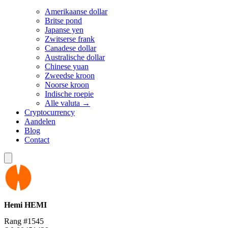
Amerikaanse dollar
Britse pond
Japanse yen
Zwitserse frank
Canadese dollar
Australische dollar
Chinese yuan
Zweedse kroon
Noorse kroon
Indische roepie
Alle valuta →
Cryptocurrency
Aandelen
Blog
Contact
Hemi
HEMI
Rang #1545