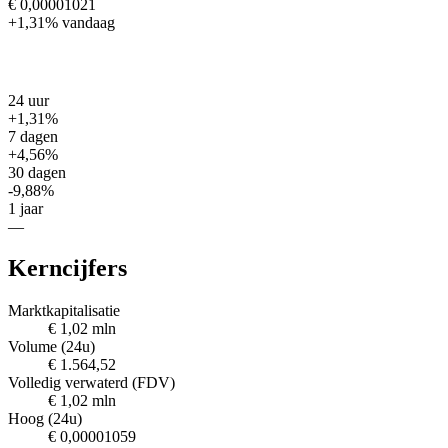
€ 0,00001021
+1,31%
vandaag
24 uur
+1,31%
7 dagen
+4,56%
30 dagen
-9,88%
1 jaar
—
Kerncijfers
Marktkapitalisatie
€ 1,02 mln
Volume (24u)
€ 1.564,52
Volledig verwaterd (FDV)
€ 1,02 mln
Hoog (24u)
€ 0,00001059