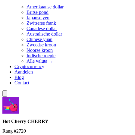
Amerikaanse dollar
Britse pond
Japanse yen
Zwitserse frank
Canadese dollar
Australische dollar
Chinese yuan
Zweedse kroon
Noorse kroon
Indische roepie
Alle valuta →
Cryptocurrency
Aandelen
Blog
Contact
Hot Cherry
CHERRY
Rang #2720