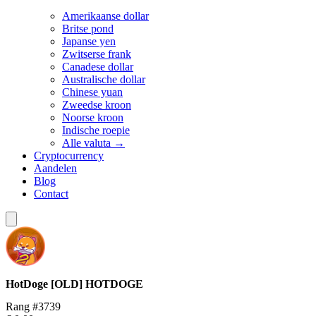
Amerikaanse dollar
Britse pond
Japanse yen
Zwitserse frank
Canadese dollar
Australische dollar
Chinese yuan
Zweedse kroon
Noorse kroon
Indische roepie
Alle valuta →
Cryptocurrency
Aandelen
Blog
Contact
HotDoge [OLD]
HOTDOGE
Rang #3739