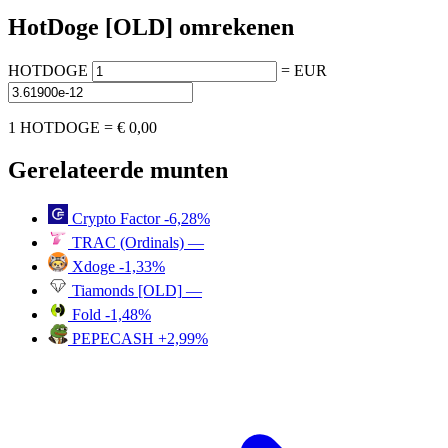
HotDoge [OLD] omrekenen
HOTDOGE
=
EUR
1 HOTDOGE =
€ 0,00
Gerelateerde munten
Crypto Factor
-6,28%
TRAC (Ordinals)
—
Xdoge
-1,33%
Tiamonds [OLD]
—
Fold
-1,48%
PEPECASH
+2,99%