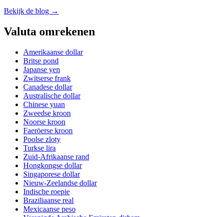
Bekijk de blog →
Valuta omrekenen
Amerikaanse dollar
Britse pond
Japanse yen
Zwitserse frank
Canadese dollar
Australische dollar
Chinese yuan
Zweedse kroon
Noorse kroon
Faeröerse kroon
Poolse zloty
Turkse lira
Zuid-Afrikaanse rand
Hongkongse dollar
Singaporese dollar
Nieuw-Zeelandse dollar
Indische roepie
Braziliaanse real
Mexicaanse peso