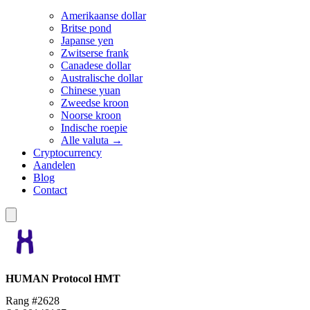
Amerikaanse dollar
Britse pond
Japanse yen
Zwitserse frank
Canadese dollar
Australische dollar
Chinese yuan
Zweedse kroon
Noorse kroon
Indische roepie
Alle valuta →
Cryptocurrency
Aandelen
Blog
Contact
HUMAN Protocol
HMT
Rang #2628