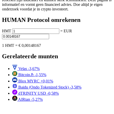
informatief en vormt geen financieel advies. Doe altijd je eigen
onderzoek voordat je in crypto investeert.
HUMAN Protocol omrekenen
HMT
=
EUR
1 HMT =
€ 0,00148167
Gerelateerde munten
Velas
-3,67%
Bitcoin.ℏ
-1,55%
Blox MYRC
+0,01%
Baidu (Ondo Tokenized Stock)
-3,58%
dTRINITY USD
-0,58%
AIRian
-5,27%