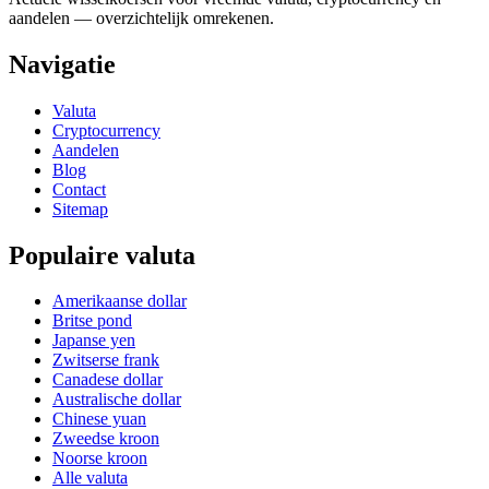
aandelen — overzichtelijk omrekenen.
Navigatie
Valuta
Cryptocurrency
Aandelen
Blog
Contact
Sitemap
Populaire valuta
Amerikaanse dollar
Britse pond
Japanse yen
Zwitserse frank
Canadese dollar
Australische dollar
Chinese yuan
Zweedse kroon
Noorse kroon
Alle valuta