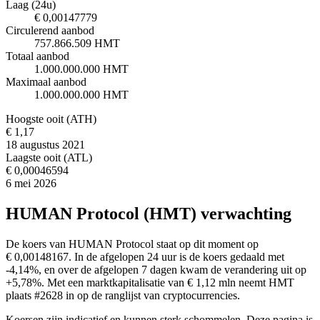
Laag (24u)
€ 0,00147779
Circulerend aanbod
757.866.509 HMT
Totaal aanbod
1.000.000.000 HMT
Maximaal aanbod
1.000.000.000 HMT
Hoogste ooit (ATH)
€ 1,17
18 augustus 2021
Laagste ooit (ATL)
€ 0,00046594
6 mei 2026
HUMAN Protocol (HMT) verwachting
De koers van HUMAN Protocol staat op dit moment op
€ 0,00148167. In de afgelopen 24 uur is de koers gedaald met
-4,14%, en over de afgelopen 7 dagen kwam de verandering uit op
+5,78%. Met een marktkapitalisatie van € 1,12 mln neemt HMT
plaats #2628 in op de ranglijst van cryptocurrencies.
Koersen zijn indicatief en kunnen sterk schommelen. Deze pagina is