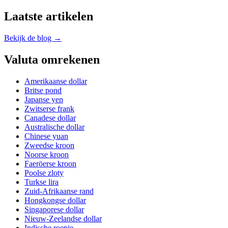
Laatste artikelen
Bekijk de blog →
Valuta omrekenen
Amerikaanse dollar
Britse pond
Japanse yen
Zwitserse frank
Canadese dollar
Australische dollar
Chinese yuan
Zweedse kroon
Noorse kroon
Faeröerse kroon
Poolse zloty
Turkse lira
Zuid-Afrikaanse rand
Hongkongse dollar
Singaporese dollar
Nieuw-Zeelandse dollar
Indische roepie