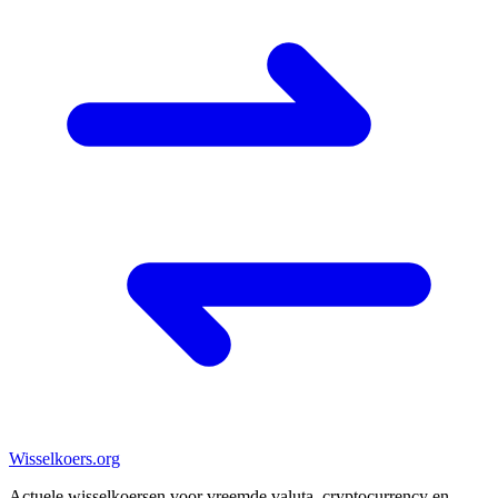
Wisselkoers
.org
Actuele wisselkoersen voor vreemde valuta, cryptocurrency en