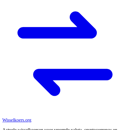
Wisselkoers
.org
Actuele wisselkoersen voor vreemde valuta, cryptocurrency en