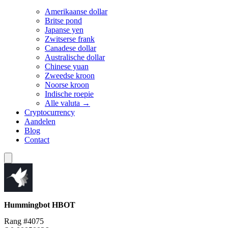
Amerikaanse dollar
Britse pond
Japanse yen
Zwitserse frank
Canadese dollar
Australische dollar
Chinese yuan
Zweedse kroon
Noorse kroon
Indische roepie
Alle valuta →
Cryptocurrency
Aandelen
Blog
Contact
Hummingbot
HBOT
Rang #4075