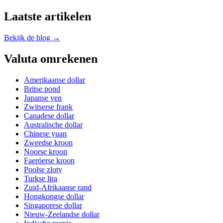
Laatste artikelen
Bekijk de blog →
Valuta omrekenen
Amerikaanse dollar
Britse pond
Japanse yen
Zwitserse frank
Canadese dollar
Australische dollar
Chinese yuan
Zweedse kroon
Noorse kroon
Faeröerse kroon
Poolse zloty
Turkse lira
Zuid-Afrikaanse rand
Hongkongse dollar
Singaporese dollar
Nieuw-Zeelandse dollar