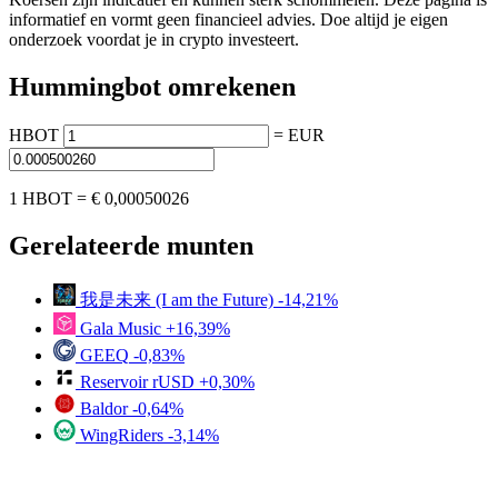
informatief en vormt geen financieel advies. Doe altijd je eigen
onderzoek voordat je in crypto investeert.
Hummingbot omrekenen
HBOT
=
EUR
1 HBOT =
€ 0,00050026
Gerelateerde munten
我是未来 (I am the Future)
-14,21%
Gala Music
+16,39%
GEEQ
-0,83%
Reservoir rUSD
+0,30%
Baldor
-0,64%
WingRiders
-3,14%