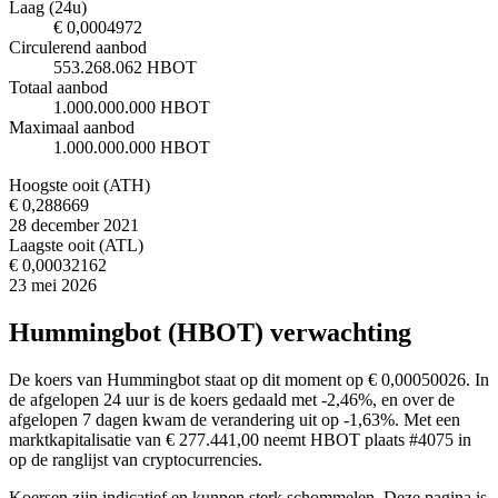
Laag (24u)
€ 0,0004972
Circulerend aanbod
553.268.062 HBOT
Totaal aanbod
1.000.000.000 HBOT
Maximaal aanbod
1.000.000.000 HBOT
Hoogste ooit (ATH)
€ 0,288669
28 december 2021
Laagste ooit (ATL)
€ 0,00032162
23 mei 2026
Hummingbot (HBOT) verwachting
De koers van Hummingbot staat op dit moment op € 0,00050026. In
de afgelopen 24 uur is de koers gedaald met -2,46%, en over de
afgelopen 7 dagen kwam de verandering uit op -1,63%. Met een
marktkapitalisatie van € 277.441,00 neemt HBOT plaats #4075 in
op de ranglijst van cryptocurrencies.
Koersen zijn indicatief en kunnen sterk schommelen. Deze pagina is