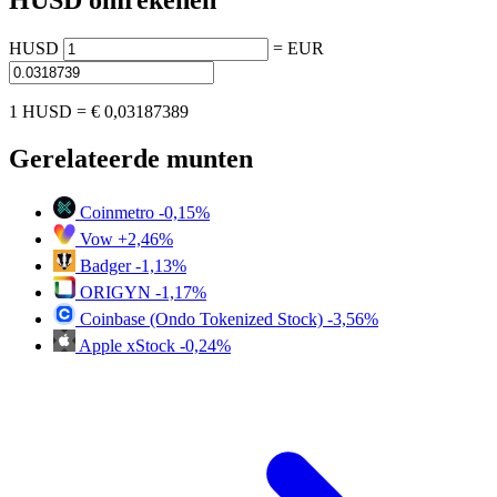
HUSD omrekenen
HUSD
=
EUR
1 HUSD =
€ 0,03187389
Gerelateerde munten
Coinmetro
-0,15%
Vow
+2,46%
Badger
-1,13%
ORIGYN
-1,17%
Coinbase (Ondo Tokenized Stock)
-3,56%
Apple xStock
-0,24%