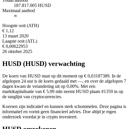
Totaal aanbod
187.817.005 HUSD
Maximaal aanbod
∞
Hoogste ooit (ATH)
€ 1,12
13 maart 2020
Laagste ooit (ATL)
€ 0,00622953
26 oktober 2025
HUSD (HUSD) verwachting
De koers van HUSD staat op dit moment op € 0,03187389. In de
afgelopen 24 uur is de koers gedaald met —, en over de afgelopen 7
dagen kwam de verandering uit op 0,00%. Met een
marktkapitalisatie van € 5,99 mln neemt HUSD plaats #1359 in op
de ranglijst van cryptocurrencies.
Koersen zijn indicatief en kunnen sterk schommelen. Deze pagina is
informatief en vormt geen financieel advies. Doe altijd je eigen
onderzoek voordat je in crypto investeert.