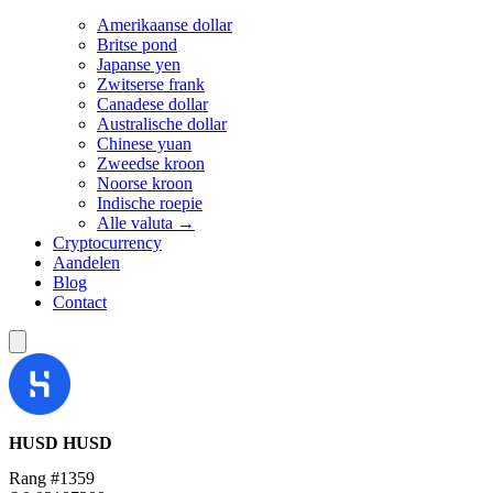
Amerikaanse dollar
Britse pond
Japanse yen
Zwitserse frank
Canadese dollar
Australische dollar
Chinese yuan
Zweedse kroon
Noorse kroon
Indische roepie
Alle valuta →
Cryptocurrency
Aandelen
Blog
Contact
HUSD
HUSD
Rang #1359