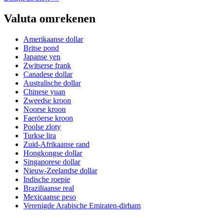
Valuta omrekenen
Amerikaanse dollar
Britse pond
Japanse yen
Zwitserse frank
Canadese dollar
Australische dollar
Chinese yuan
Zweedse kroon
Noorse kroon
Faeröerse kroon
Poolse zloty
Turkse lira
Zuid-Afrikaanse rand
Hongkongse dollar
Singaporese dollar
Nieuw-Zeelandse dollar
Indische roepie
Braziliaanse real
Mexicaanse peso
Verenigde Arabische Emiraten-dirham