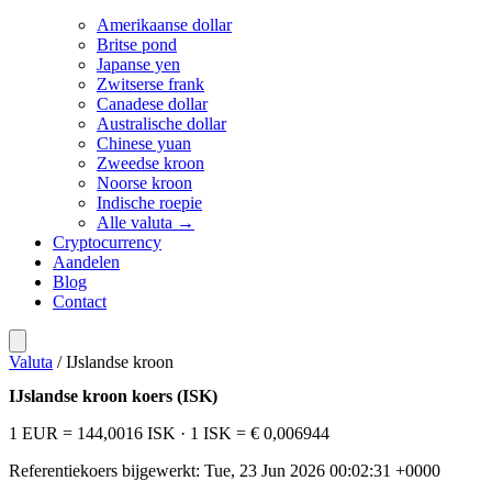
Amerikaanse dollar
Britse pond
Japanse yen
Zwitserse frank
Canadese dollar
Australische dollar
Chinese yuan
Zweedse kroon
Noorse kroon
Indische roepie
Alle valuta →
Cryptocurrency
Aandelen
Blog
Contact
Valuta
/
IJslandse kroon
IJslandse kroon koers (ISK)
1 EUR = 144,0016 ISK
· 1 ISK = € 0,006944
Referentiekoers bijgewerkt: Tue, 23 Jun 2026 00:02:31 +0000