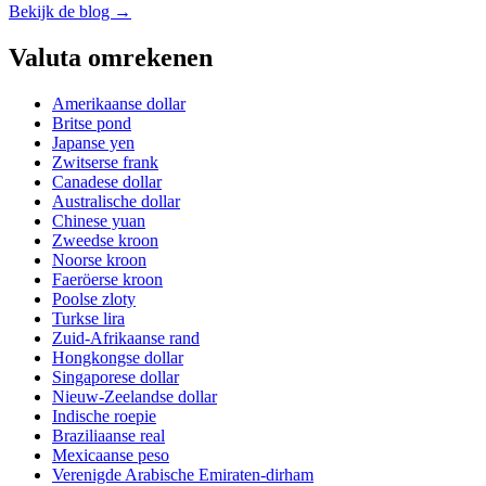
Bekijk de blog →
Valuta omrekenen
Amerikaanse dollar
Britse pond
Japanse yen
Zwitserse frank
Canadese dollar
Australische dollar
Chinese yuan
Zweedse kroon
Noorse kroon
Faeröerse kroon
Poolse zloty
Turkse lira
Zuid-Afrikaanse rand
Hongkongse dollar
Singaporese dollar
Nieuw-Zeelandse dollar
Indische roepie
Braziliaanse real
Mexicaanse peso
Verenigde Arabische Emiraten-dirham