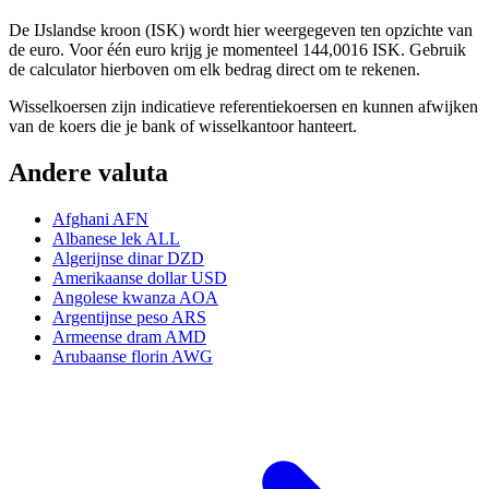
De IJslandse kroon (ISK) wordt hier weergegeven ten opzichte van
de euro. Voor één euro krijg je momenteel 144,0016 ISK. Gebruik
de calculator hierboven om elk bedrag direct om te rekenen.
Wisselkoersen zijn indicatieve referentiekoersen en kunnen afwijken
van de koers die je bank of wisselkantoor hanteert.
Andere valuta
Afghani
AFN
Albanese lek
ALL
Algerijnse dinar
DZD
Amerikaanse dollar
USD
Angolese kwanza
AOA
Argentijnse peso
ARS
Armeense dram
AMD
Arubaanse florin
AWG