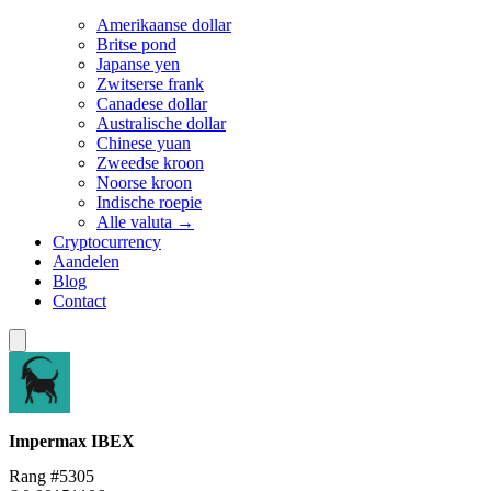
Amerikaanse dollar
Britse pond
Japanse yen
Zwitserse frank
Canadese dollar
Australische dollar
Chinese yuan
Zweedse kroon
Noorse kroon
Indische roepie
Alle valuta →
Cryptocurrency
Aandelen
Blog
Contact
Impermax
IBEX
Rang #5305