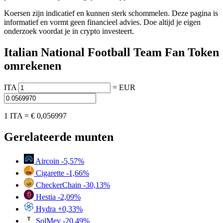
Koersen zijn indicatief en kunnen sterk schommelen. Deze pagina is
informatief en vormt geen financieel advies. Doe altijd je eigen
onderzoek voordat je in crypto investeert.
Italian National Football Team Fan Token
omrekenen
ITA
=
EUR
1 ITA =
€ 0,056997
Gerelateerde munten
Aircoin
-5,57%
Cigarette
-1,66%
CheckerChain
-30,13%
Hestia
-2,09%
Hydra
+0,33%
SolMev
-20,49%