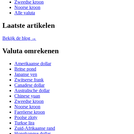
Zweedse kroon
Noorse kroon
Alle valuta
Laatste artikelen
Bekijk de blog →
Valuta omrekenen
Amerikaanse dollar
Britse pond
Japanse yen
Zwitserse frank
Canadese dollar
Australische dollar
Chinese yuan
Zweedse kroon
Noorse kroon
Faeröerse kroon
Poolse zloty
Turkse lira
Zuid-Afrikaanse rand
Hongkongse dollar