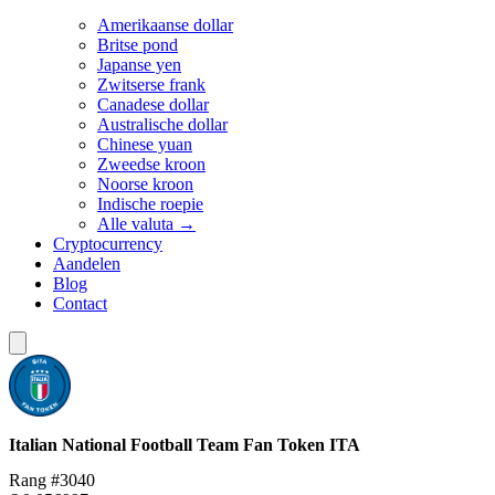
Amerikaanse dollar
Britse pond
Japanse yen
Zwitserse frank
Canadese dollar
Australische dollar
Chinese yuan
Zweedse kroon
Noorse kroon
Indische roepie
Alle valuta →
Cryptocurrency
Aandelen
Blog
Contact
Italian National Football Team Fan Token
ITA
Rang #3040