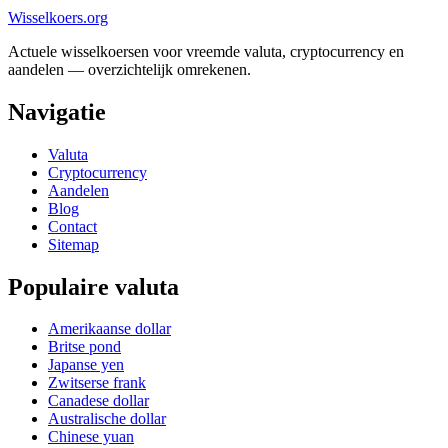
Wisselkoers
.org
Actuele wisselkoersen voor vreemde valuta, cryptocurrency en
aandelen — overzichtelijk omrekenen.
Navigatie
Valuta
Cryptocurrency
Aandelen
Blog
Contact
Sitemap
Populaire valuta
Amerikaanse dollar
Britse pond
Japanse yen
Zwitserse frank
Canadese dollar
Australische dollar
Chinese yuan