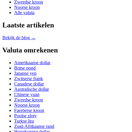
Zweedse kroon
Noorse kroon
Alle valuta
Laatste artikelen
Bekijk de blog →
Valuta omrekenen
Amerikaanse dollar
Britse pond
Japanse yen
Zwitserse frank
Canadese dollar
Australische dollar
Chinese yuan
Zweedse kroon
Noorse kroon
Faeröerse kroon
Poolse zloty
Turkse lira
Zuid-Afrikaanse rand
Hongkongse dollar