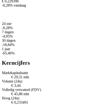
€ 0,229396
-0,28%
vandaag
24 uur
-0,28%
7 dagen
-4,95%
30 dagen
-18,84%
1 jaar
-65,46%
Kerncijfers
Marktkapitalisatie
€ 29,31 mln
Volume (24u)
€ 3,44
Volledig verwaterd (FDV)
€ 45,88 mln
Hoog (24u)
€ 0,233491