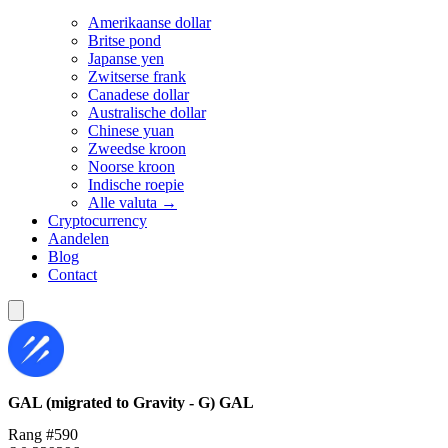
Amerikaanse dollar
Britse pond
Japanse yen
Zwitserse frank
Canadese dollar
Australische dollar
Chinese yuan
Zweedse kroon
Noorse kroon
Indische roepie
Alle valuta →
Cryptocurrency
Aandelen
Blog
Contact
GAL (migrated to Gravity - G)
GAL
Rang #590