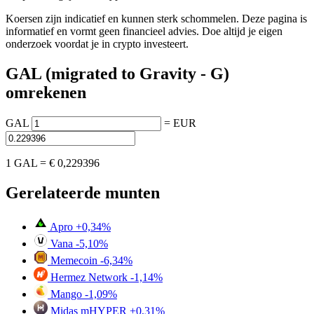
Koersen zijn indicatief en kunnen sterk schommelen. Deze pagina is
informatief en vormt geen financieel advies. Doe altijd je eigen
onderzoek voordat je in crypto investeert.
GAL (migrated to Gravity - G)
omrekenen
GAL
=
EUR
1 GAL =
€ 0,229396
Gerelateerde munten
Apro
+0,34%
Vana
-5,10%
Memecoin
-6,34%
Hermez Network
-1,14%
Mango
-1,09%
Midas mHYPER
+0,31%