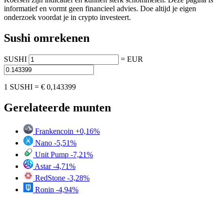
informatief en vormt geen financieel advies. Doe altijd je eigen
onderzoek voordat je in crypto investeert.
Sushi omrekenen
SUSHI
=
EUR
1 SUSHI =
€ 0,143399
Gerelateerde munten
Frankencoin
+0,16%
Nano
-5,51%
Unit Pump
-7,21%
Astar
-4,71%
RedStone
-3,28%
Ronin
-4,94%