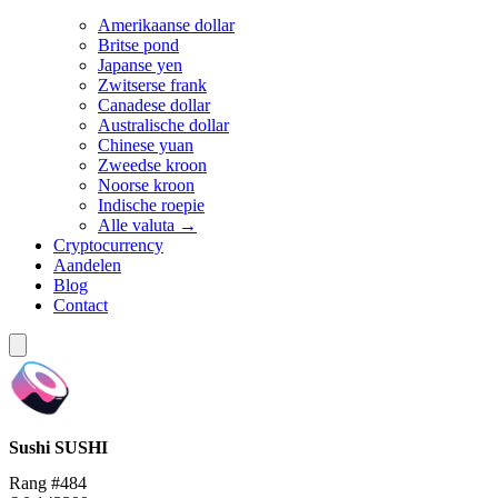
Amerikaanse dollar
Britse pond
Japanse yen
Zwitserse frank
Canadese dollar
Australische dollar
Chinese yuan
Zweedse kroon
Noorse kroon
Indische roepie
Alle valuta →
Cryptocurrency
Aandelen
Blog
Contact
Sushi
SUSHI
Rang #484