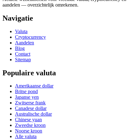
aandelen — overzichtelijk omrekenen.
Navigatie
Valuta
Cryptocurrency
Aandelen
Blog
Contact
Sitemap
Populaire valuta
Amerikaanse dollar
Britse pond
Japanse yen
Zwitserse frank
Canadese dollar
Australische dollar
Chinese yuan
Zweedse kroon
Noorse kroon
Alle valuta