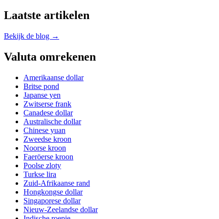
Laatste artikelen
Bekijk de blog →
Valuta omrekenen
Amerikaanse dollar
Britse pond
Japanse yen
Zwitserse frank
Canadese dollar
Australische dollar
Chinese yuan
Zweedse kroon
Noorse kroon
Faeröerse kroon
Poolse zloty
Turkse lira
Zuid-Afrikaanse rand
Hongkongse dollar
Singaporese dollar
Nieuw-Zeelandse dollar
Indische roepie