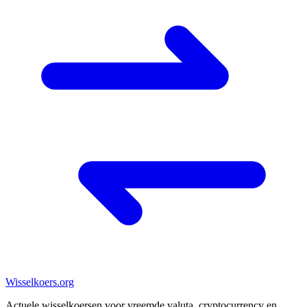
Wisselkoers
.org
Actuele wisselkoersen voor vreemde valuta, cryptocurrency en