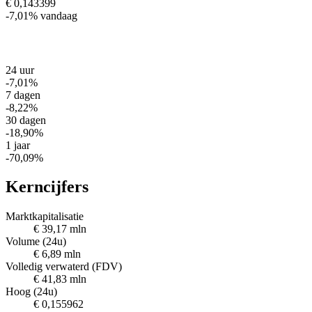
€ 0,143399
-7,01%
vandaag
24 uur
-7,01%
7 dagen
-8,22%
30 dagen
-18,90%
1 jaar
-70,09%
Kerncijfers
Marktkapitalisatie
€ 39,17 mln
Volume (24u)
€ 6,89 mln
Volledig verwaterd (FDV)
€ 41,83 mln
Hoog (24u)
€ 0,155962