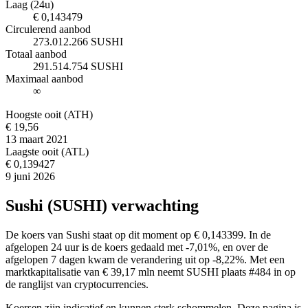
Laag (24u)
€ 0,143479
Circulerend aanbod
273.012.266 SUSHI
Totaal aanbod
291.514.754 SUSHI
Maximaal aanbod
∞
Hoogste ooit (ATH)
€ 19,56
13 maart 2021
Laagste ooit (ATL)
€ 0,139427
9 juni 2026
Sushi (SUSHI) verwachting
De koers van Sushi staat op dit moment op € 0,143399. In de
afgelopen 24 uur is de koers gedaald met -7,01%, en over de
afgelopen 7 dagen kwam de verandering uit op -8,22%. Met een
marktkapitalisatie van € 39,17 mln neemt SUSHI plaats #484 in op
de ranglijst van cryptocurrencies.
Koersen zijn indicatief en kunnen sterk schommelen. Deze pagina is