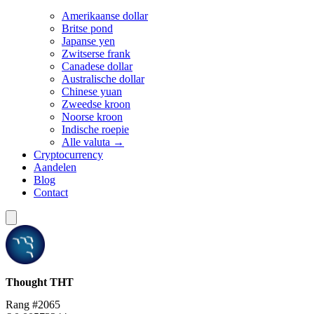
Amerikaanse dollar
Britse pond
Japanse yen
Zwitserse frank
Canadese dollar
Australische dollar
Chinese yuan
Zweedse kroon
Noorse kroon
Indische roepie
Alle valuta →
Cryptocurrency
Aandelen
Blog
Contact
Thought
THT
Rang #2065