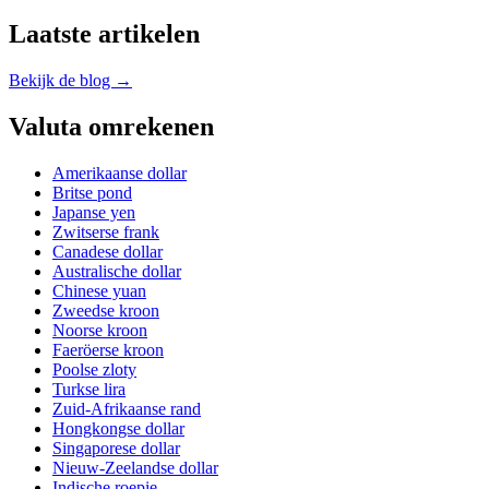
Laatste artikelen
Bekijk de blog →
Valuta omrekenen
Amerikaanse dollar
Britse pond
Japanse yen
Zwitserse frank
Canadese dollar
Australische dollar
Chinese yuan
Zweedse kroon
Noorse kroon
Faeröerse kroon
Poolse zloty
Turkse lira
Zuid-Afrikaanse rand
Hongkongse dollar
Singaporese dollar
Nieuw-Zeelandse dollar
Indische roepie