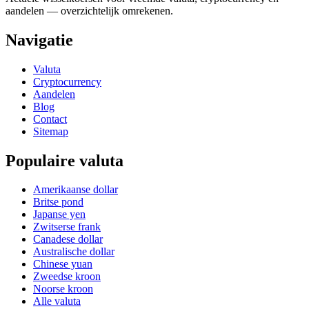
aandelen — overzichtelijk omrekenen.
Navigatie
Valuta
Cryptocurrency
Aandelen
Blog
Contact
Sitemap
Populaire valuta
Amerikaanse dollar
Britse pond
Japanse yen
Zwitserse frank
Canadese dollar
Australische dollar
Chinese yuan
Zweedse kroon
Noorse kroon
Alle valuta