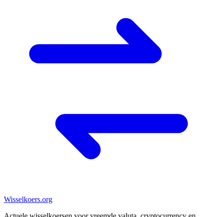
Wisselkoers
.org
Actuele wisselkoersen voor vreemde valuta, cryptocurrency en