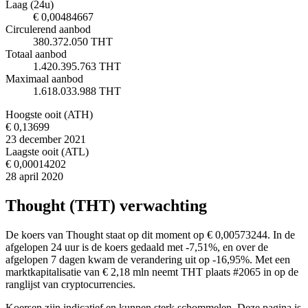
Laag (24u)
€ 0,00484667
Circulerend aanbod
380.372.050 THT
Totaal aanbod
1.420.395.763 THT
Maximaal aanbod
1.618.033.988 THT
Hoogste ooit (ATH)
€ 0,13699
23 december 2021
Laagste ooit (ATL)
€ 0,00014202
28 april 2020
Thought (THT) verwachting
De koers van Thought staat op dit moment op € 0,00573244. In de
afgelopen 24 uur is de koers gedaald met -7,51%, en over de
afgelopen 7 dagen kwam de verandering uit op -16,95%. Met een
marktkapitalisatie van € 2,18 mln neemt THT plaats #2065 in op de
ranglijst van cryptocurrencies.
Koersen zijn indicatief en kunnen sterk schommelen. Deze pagina is