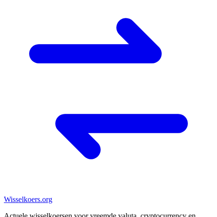
Wisselkoers
.org
Actuele wisselkoersen voor vreemde valuta, cryptocurrency en