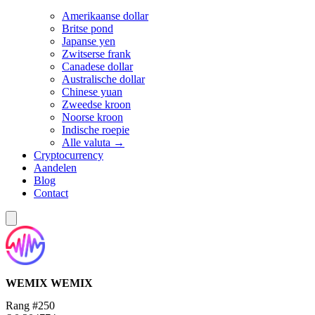
Amerikaanse dollar
Britse pond
Japanse yen
Zwitserse frank
Canadese dollar
Australische dollar
Chinese yuan
Zweedse kroon
Noorse kroon
Indische roepie
Alle valuta →
Cryptocurrency
Aandelen
Blog
Contact
WEMIX
WEMIX
Rang #250