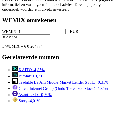
informatief en vormt geen financieel advies. Doe altijd je eigen
onderzoek voordat je in crypto investeert.
WEMIX omrekenen
WEMIX
=
EUR
1 WEMIX =
€ 0,204774
Gerelateerde munten
KAITO
-4,85%
BitMart
+0,79%
Tradable LatAm Middle-Market Lender SSTL
+0,31%
Circle Internet Group (Ondo Tokenized Stock)
-4,85%
Avant USD
+0,59%
Story
-4,01%