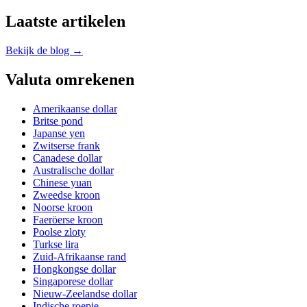
Laatste artikelen
Bekijk de blog →
Valuta omrekenen
Amerikaanse dollar
Britse pond
Japanse yen
Zwitserse frank
Canadese dollar
Australische dollar
Chinese yuan
Zweedse kroon
Noorse kroon
Faeröerse kroon
Poolse zloty
Turkse lira
Zuid-Afrikaanse rand
Hongkongse dollar
Singaporese dollar
Nieuw-Zeelandse dollar
Indische roepie