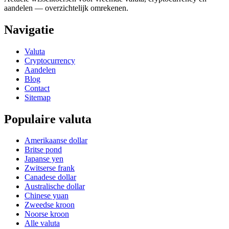
aandelen — overzichtelijk omrekenen.
Navigatie
Valuta
Cryptocurrency
Aandelen
Blog
Contact
Sitemap
Populaire valuta
Amerikaanse dollar
Britse pond
Japanse yen
Zwitserse frank
Canadese dollar
Australische dollar
Chinese yuan
Zweedse kroon
Noorse kroon
Alle valuta