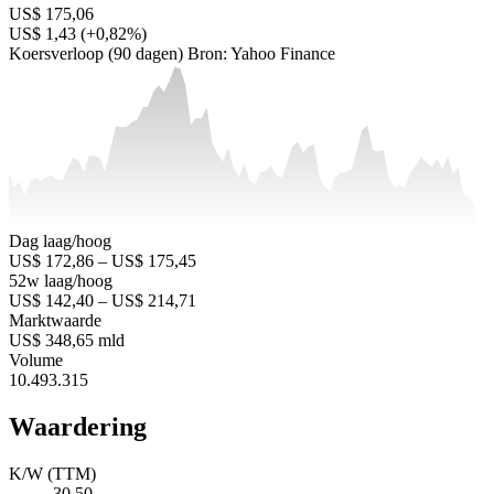
US$ 175,06
US$ 1,43 (+0,82%)
Koersverloop (90 dagen)
Bron: Yahoo Finance
Dag laag/hoog
US$ 172,86 – US$ 175,45
52w laag/hoog
US$ 142,40 – US$ 214,71
Marktwaarde
US$ 348,65 mld
Volume
10.493.315
Waardering
K/W (TTM)
30,50