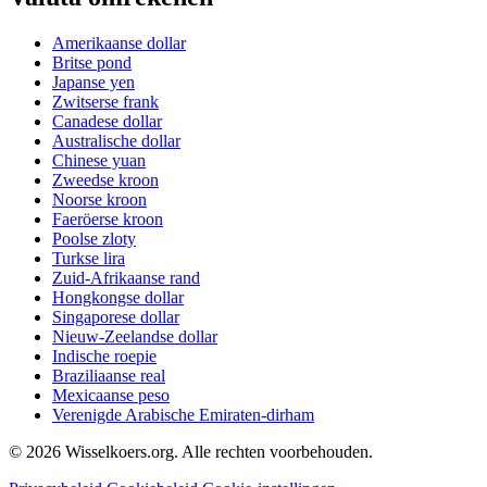
Amerikaanse dollar
Britse pond
Japanse yen
Zwitserse frank
Canadese dollar
Australische dollar
Chinese yuan
Zweedse kroon
Noorse kroon
Faeröerse kroon
Poolse zloty
Turkse lira
Zuid-Afrikaanse rand
Hongkongse dollar
Singaporese dollar
Nieuw-Zeelandse dollar
Indische roepie
Braziliaanse real
Mexicaanse peso
Verenigde Arabische Emiraten-dirham
©
2026
Wisselkoers.org. Alle rechten voorbehouden.