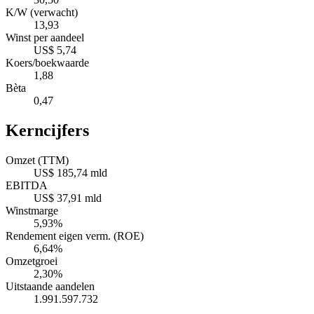
K/W (verwacht)
13,93
Winst per aandeel
US$ 5,74
Koers/boekwaarde
1,88
Bèta
0,47
Kerncijfers
Omzet (TTM)
US$ 185,74 mld
EBITDA
US$ 37,91 mld
Winstmarge
5,93%
Rendement eigen verm. (ROE)
6,64%
Omzetgroei
2,30%
Uitstaande aandelen
1.991.597.732