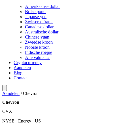
Amerikaanse dollar
Britse pond
Japanse yen
Zwitserse frank
Canadese dollar
Australische dollar
Chinese yuan
Zweedse kroon
Noorse kroon
Indische roepie
Alle valuta →
Cryptocurrency
Aandelen
Blog
Contact
Aandelen
/
Chevron
Chevron
CVX
NYSE · Energy · US