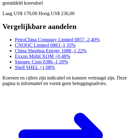
gemiddeld koersdoel
Laag US$ 170,00
Hoog US$ 236,00
Vergelijkbare aandelen
PetroChina Company Limited
0857
-2,40%
CNOOC Limited
0883
-1,35%
China Shenhua Energy
1088
-1,22%
Exxon Mobil
XOM
+0,48%
Sinopec Corp
0386
-1,20%
Shell
SHEL
+1,08%
Koersen en cijfers zijn indicatief en kunnen vertraagd zijn. Deze
pagina is informatief en vormt geen beleggingsadvies.