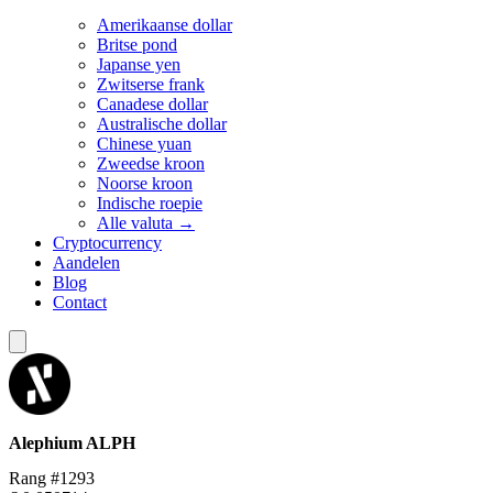
Amerikaanse dollar
Britse pond
Japanse yen
Zwitserse frank
Canadese dollar
Australische dollar
Chinese yuan
Zweedse kroon
Noorse kroon
Indische roepie
Alle valuta →
Cryptocurrency
Aandelen
Blog
Contact
Alephium
ALPH
Rang #1293