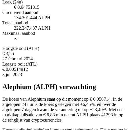
Laag (24u)
€ 0,04751815
Circulerend aanbod
134.301.444 ALPH
Totaal aanbod
222.247.437 ALPH
Maximaal aanbod
∞
Hoogste ooit (ATH)
€ 3,55
27 februari 2024
Laagste ooit (ATL)
€ 0,00514912
3 juli 2023
Alephium (ALPH) verwachting
De koers van Alephium staat op dit moment op € 0,050714. In de
afgelopen 24 uur is de koers gestegen met +6,45%, en over de
afgelopen 7 dagen kwam de verandering uit op +53,49%. Met een
marktkapitalisatie van € 6,83 mln neemt ALPH plaats #1293 in op
de ranglijst van cryptocurrencies.
Koersen zijn indicatief en kunnen sterk schommelen. Deze pagina is