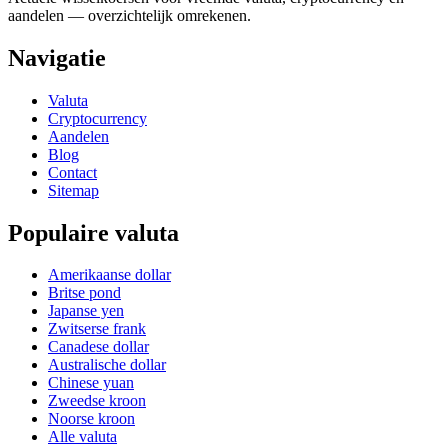
aandelen — overzichtelijk omrekenen.
Navigatie
Valuta
Cryptocurrency
Aandelen
Blog
Contact
Sitemap
Populaire valuta
Amerikaanse dollar
Britse pond
Japanse yen
Zwitserse frank
Canadese dollar
Australische dollar
Chinese yuan
Zweedse kroon
Noorse kroon
Alle valuta