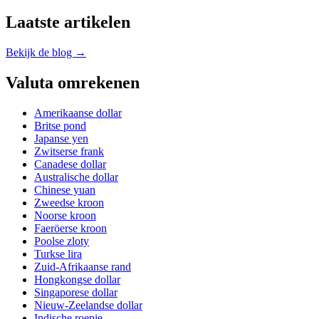
Laatste artikelen
Bekijk de blog →
Valuta omrekenen
Amerikaanse dollar
Britse pond
Japanse yen
Zwitserse frank
Canadese dollar
Australische dollar
Chinese yuan
Zweedse kroon
Noorse kroon
Faeröerse kroon
Poolse zloty
Turkse lira
Zuid-Afrikaanse rand
Hongkongse dollar
Singaporese dollar
Nieuw-Zeelandse dollar
Indische roepie