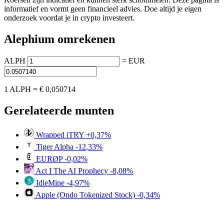
informatief en vormt geen financieel advies. Doe altijd je eigen
onderzoek voordat je in crypto investeert.
Alephium omrekenen
ALPH
=
EUR
1 ALPH =
€ 0,050714
Gerelateerde munten
Wrapped iTRY
+0,37%
Tiger Alpha
-12,33%
EURØP
-0,02%
Act I The AI Prophecy
-8,08%
IdleMine
-4,97%
Apple (Ondo Tokenized Stock)
-0,34%