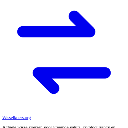
Wisselkoers
.org
Actuele wisselkoersen voor vreemde valuta, cryptocurrency en