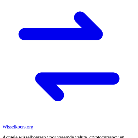
Wisselkoers
.org
Actuele wisselkoersen voor vreemde valuta, cryptocurrency en