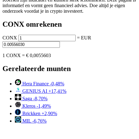
informatief en vormt geen financieel advies. Doe altijd je eigen
onderzoek voordat je in crypto investeert.
CONX omrekenen
CONX
=
EUR
1 CONX =
€ 0,0055603
Gerelateerde munten
Hera Finance
-0,48%
GENIUS AI
+17,41%
Saga
-8,70%
Kleros
-1,49%
Brickken
+2,90%
MIL
-6,76%