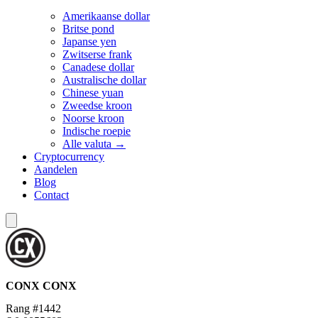
Amerikaanse dollar
Britse pond
Japanse yen
Zwitserse frank
Canadese dollar
Australische dollar
Chinese yuan
Zweedse kroon
Noorse kroon
Indische roepie
Alle valuta →
Cryptocurrency
Aandelen
Blog
Contact
CONX
CONX
Rang #1442