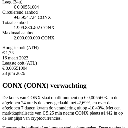
Laag (24u)
€ 0,00551004
Circulerend aanbod
943.954.724 CONX
Totaal aanbod
1.999.880.402 CONX
Maximaal aanbod
2.000.000.000 CONX
Hoogste ooit (ATH)
€ 1,33
16 maart 2023
Laagste ooit (ATL)
€ 0,00551004
23 juni 2026
CONX (CONX) verwachting
De koers van CONX staat op dit moment op € 0,0055603. In de
afgelopen 24 uur is de koers gedaald met -2,69%, en over de
afgelopen 7 dagen kwam de verandering uit op -10,40%. Met een
marktkapitalisatie van € 5,25 mln neemt CONX plaats #1442 in op
de ranglijst van cryptocurrencies.
Koersen zijn indicatief en kunnen sterk schommelen. Deze pagina is