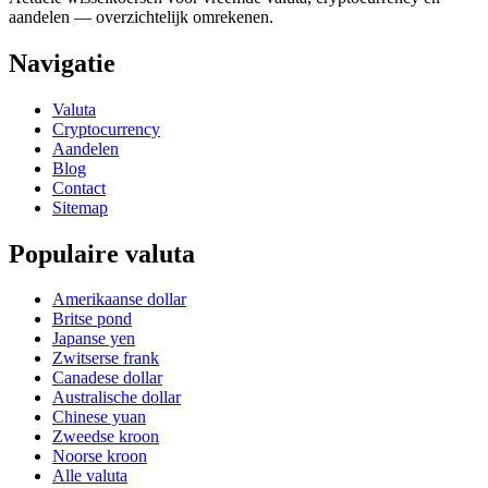
aandelen — overzichtelijk omrekenen.
Navigatie
Valuta
Cryptocurrency
Aandelen
Blog
Contact
Sitemap
Populaire valuta
Amerikaanse dollar
Britse pond
Japanse yen
Zwitserse frank
Canadese dollar
Australische dollar
Chinese yuan
Zweedse kroon
Noorse kroon
Alle valuta