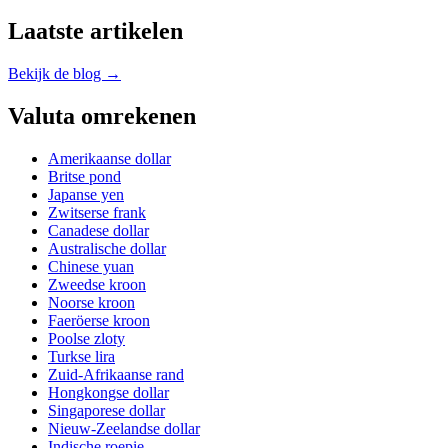
Laatste artikelen
Bekijk de blog →
Valuta omrekenen
Amerikaanse dollar
Britse pond
Japanse yen
Zwitserse frank
Canadese dollar
Australische dollar
Chinese yuan
Zweedse kroon
Noorse kroon
Faeröerse kroon
Poolse zloty
Turkse lira
Zuid-Afrikaanse rand
Hongkongse dollar
Singaporese dollar
Nieuw-Zeelandse dollar
Indische roepie