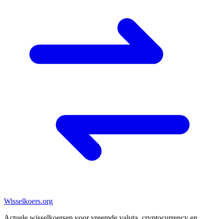
Wisselkoers
.org
Actuele wisselkoersen voor vreemde valuta, cryptocurrency en