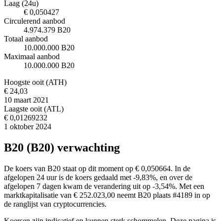
Laag (24u)
€ 0,050427
Circulerend aanbod
4.974.379 B20
Totaal aanbod
10.000.000 B20
Maximaal aanbod
10.000.000 B20
Hoogste ooit (ATH)
€ 24,03
10 maart 2021
Laagste ooit (ATL)
€ 0,01269232
1 oktober 2024
B20 (B20) verwachting
De koers van B20 staat op dit moment op € 0,050664. In de
afgelopen 24 uur is de koers gedaald met -9,83%, en over de
afgelopen 7 dagen kwam de verandering uit op -3,54%. Met een
marktkapitalisatie van € 252.023,00 neemt B20 plaats #4189 in op
de ranglijst van cryptocurrencies.
Koersen zijn indicatief en kunnen sterk schommelen. Deze pagina is