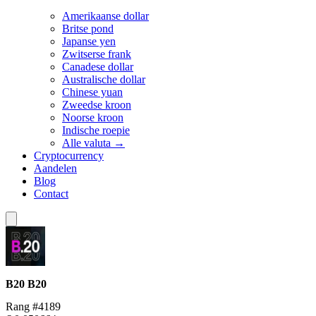
Amerikaanse dollar
Britse pond
Japanse yen
Zwitserse frank
Canadese dollar
Australische dollar
Chinese yuan
Zweedse kroon
Noorse kroon
Indische roepie
Alle valuta →
Cryptocurrency
Aandelen
Blog
Contact
B20
B20
Rang #4189