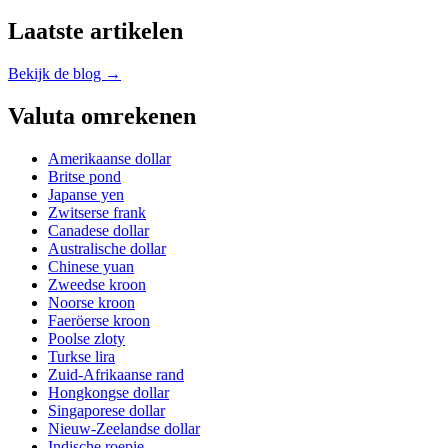
Laatste artikelen
Bekijk de blog →
Valuta omrekenen
Amerikaanse dollar
Britse pond
Japanse yen
Zwitserse frank
Canadese dollar
Australische dollar
Chinese yuan
Zweedse kroon
Noorse kroon
Faeröerse kroon
Poolse zloty
Turkse lira
Zuid-Afrikaanse rand
Hongkongse dollar
Singaporese dollar
Nieuw-Zeelandse dollar
Indische roepie