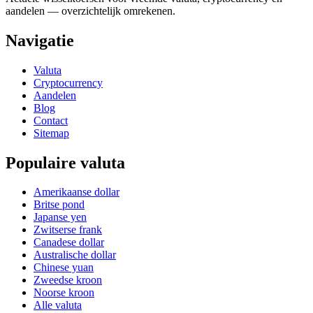
aandelen — overzichtelijk omrekenen.
Navigatie
Valuta
Cryptocurrency
Aandelen
Blog
Contact
Sitemap
Populaire valuta
Amerikaanse dollar
Britse pond
Japanse yen
Zwitserse frank
Canadese dollar
Australische dollar
Chinese yuan
Zweedse kroon
Noorse kroon
Alle valuta