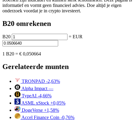
informatief en vormt geen financieel advies. Doe altijd je eigen
onderzoek voordat je in crypto investeert.
B20 omrekenen
B20
=
EUR
1 B20 =
€ 0,050664
Gerelateerde munten
TRONPAD
-2,63%
Alpha Impact
—
TypeAI
-4,66%
ASML xStock
+0,05%
DogeVerse
+1,58%
Accel Finance Coin
-0,76%