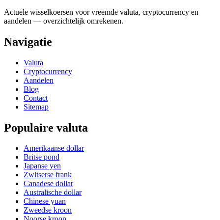
Actuele wisselkoersen voor vreemde valuta, cryptocurrency en
aandelen — overzichtelijk omrekenen.
Navigatie
Valuta
Cryptocurrency
Aandelen
Blog
Contact
Sitemap
Populaire valuta
Amerikaanse dollar
Britse pond
Japanse yen
Zwitserse frank
Canadese dollar
Australische dollar
Chinese yuan
Zweedse kroon
Noorse kroon