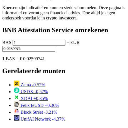
Koersen zijn indicatief en kunnen sterk schommelen. Deze pagina is
informatief en vormt geen financieel advies. Doe altijd je eigen
onderzoek voordat je in crypto investeert.
BNB Attestation Service omrekenen
BAS
=
EUR
1 BAS =
€ 0,02599741
Gerelateerde munten
Zama
-0,52%
USDX
-0,57%
XDAI
+0,35%
Felix feUSD
+0,36%
Block Street
-3,21%
UnifAI Network
-4,37%