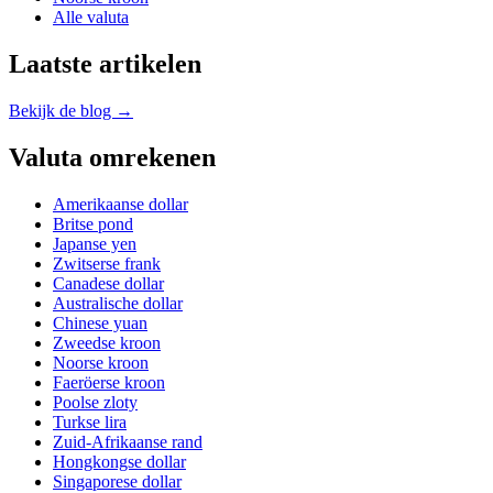
Alle valuta
Laatste artikelen
Bekijk de blog →
Valuta omrekenen
Amerikaanse dollar
Britse pond
Japanse yen
Zwitserse frank
Canadese dollar
Australische dollar
Chinese yuan
Zweedse kroon
Noorse kroon
Faeröerse kroon
Poolse zloty
Turkse lira
Zuid-Afrikaanse rand
Hongkongse dollar
Singaporese dollar