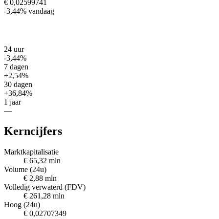
€ 0,02599741
-3,44%
vandaag
24 uur
-3,44%
7 dagen
+2,54%
30 dagen
+36,84%
1 jaar
—
Kerncijfers
Marktkapitalisatie
€ 65,32 mln
Volume (24u)
€ 2,88 mln
Volledig verwaterd (FDV)
€ 261,28 mln
Hoog (24u)
€ 0,02707349