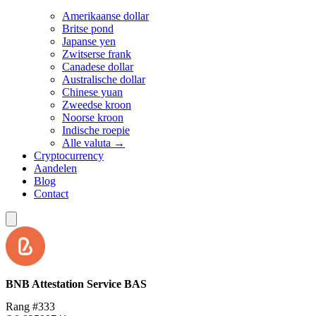
Amerikaanse dollar
Britse pond
Japanse yen
Zwitserse frank
Canadese dollar
Australische dollar
Chinese yuan
Zweedse kroon
Noorse kroon
Indische roepie
Alle valuta →
Cryptocurrency
Aandelen
Blog
Contact
BNB Attestation Service
BAS
Rang #333