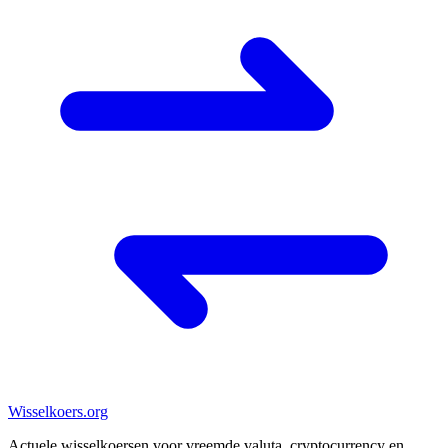
Wisselkoers
.org
Actuele wisselkoersen voor vreemde valuta, cryptocurrency en