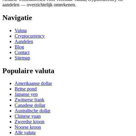
aandelen — overzichtelijk omrekenen.
Navigatie
Valuta
Cryptocurrency
Aandelen
Blog
Contact
Sitemap
Populaire valuta
Amerikaanse dollar
Britse pond
Japanse yen
Zwitserse frank
Canadese dollar
Australische dollar
Chinese yuan
Zweedse kroon
Noorse kroon
Alle valuta