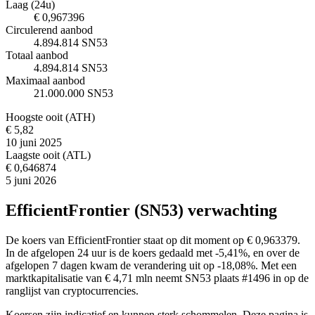
Laag (24u)
€ 0,967396
Circulerend aanbod
4.894.814 SN53
Totaal aanbod
4.894.814 SN53
Maximaal aanbod
21.000.000 SN53
Hoogste ooit (ATH)
€ 5,82
10 juni 2025
Laagste ooit (ATL)
€ 0,646874
5 juni 2026
EfficientFrontier (SN53) verwachting
De koers van EfficientFrontier staat op dit moment op € 0,963379.
In de afgelopen 24 uur is de koers gedaald met -5,41%, en over de
afgelopen 7 dagen kwam de verandering uit op -18,08%. Met een
marktkapitalisatie van € 4,71 mln neemt SN53 plaats #1496 in op de
ranglijst van cryptocurrencies.
Koersen zijn indicatief en kunnen sterk schommelen. Deze pagina is