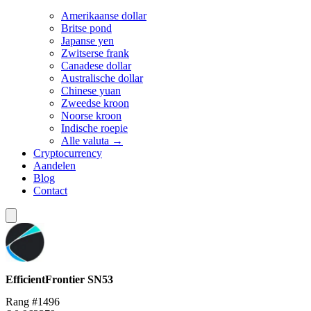
Amerikaanse dollar
Britse pond
Japanse yen
Zwitserse frank
Canadese dollar
Australische dollar
Chinese yuan
Zweedse kroon
Noorse kroon
Indische roepie
Alle valuta →
Cryptocurrency
Aandelen
Blog
Contact
EfficientFrontier
SN53
Rang #1496