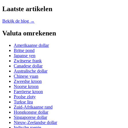
Laatste artikelen
Bekijk de blog →
Valuta omrekenen
Amerikaanse dollar
Britse pond
Japanse yen
Zwitserse frank
Canadese dollar
Australische dollar
Chinese yuan
Zweedse kroon
Noorse kroon
Faeröerse kroon
Poolse zloty
Turkse lira
Zuid-Afrikaanse rand
Hongkongse dollar
Singaporese dollar
Nieuw-Zeelandse dollar
Indische roepie