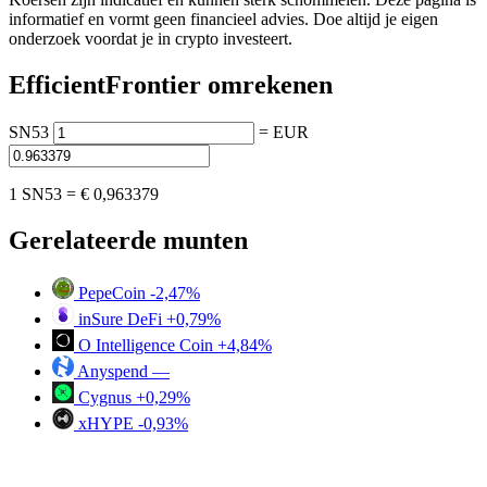
informatief en vormt geen financieel advies. Doe altijd je eigen
onderzoek voordat je in crypto investeert.
EfficientFrontier omrekenen
SN53
=
EUR
1 SN53 =
€ 0,963379
Gerelateerde munten
PepeCoin
-2,47%
inSure DeFi
+0,79%
O Intelligence Coin
+4,84%
Anyspend
—
Cygnus
+0,29%
xHYPE
-0,93%