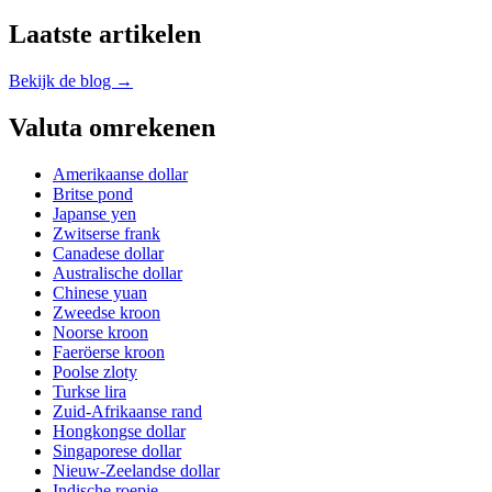
Laatste artikelen
Bekijk de blog →
Valuta omrekenen
Amerikaanse dollar
Britse pond
Japanse yen
Zwitserse frank
Canadese dollar
Australische dollar
Chinese yuan
Zweedse kroon
Noorse kroon
Faeröerse kroon
Poolse zloty
Turkse lira
Zuid-Afrikaanse rand
Hongkongse dollar
Singaporese dollar
Nieuw-Zeelandse dollar
Indische roepie