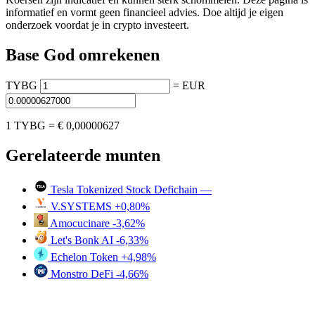
informatief en vormt geen financieel advies. Doe altijd je eigen
onderzoek voordat je in crypto investeert.
Base God omrekenen
TYBG
=
EUR
1 TYBG =
€ 0,00000627
Gerelateerde munten
Tesla Tokenized Stock Defichain
—
V.SYSTEMS
+0,80%
Amocucinare
-3,62%
Let's Bonk AI
-6,33%
Echelon Token
+4,98%
Monstro DeFi
-4,66%