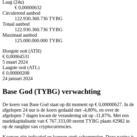
Laag (24u)
€ 0,00000632
Circulerend aanbod
122.930.360.736 TYBG
Totaal aanbod
122.930.360.736 TYBG
Maximaal aanbod
125.000.000.000 TYBG
Hoogste ooit (ATH)
€ 0,00064531
5 maart 2024
Laagste ooit (ATL)
€ 0,00000208
24 januari 2024
Base God (TYBG) verwachting
De koers van Base God staat op dit moment op € 0,00000627. In de
afgelopen 24 uur is de koers gedaald met -4,80%, en over de
afgelopen 7 dagen kwam de verandering uit op -11,87%. Met een
marktkapitalisatie van € 767.333,00 neemt TYBG plaats #2982 in
op de ranglijst van cryptocurrencies.
Koersen zijn indicatief en kunnen sterk schommelen. Deze pagina is