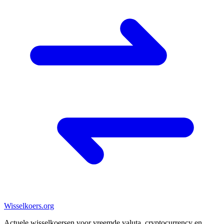
Wisselkoers
.org
Actuele wisselkoersen voor vreemde valuta, cryptocurrency en