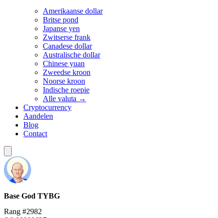
Amerikaanse dollar
Britse pond
Japanse yen
Zwitserse frank
Canadese dollar
Australische dollar
Chinese yuan
Zweedse kroon
Noorse kroon
Indische roepie
Alle valuta →
Cryptocurrency
Aandelen
Blog
Contact
Base God
TYBG
Rang #2982