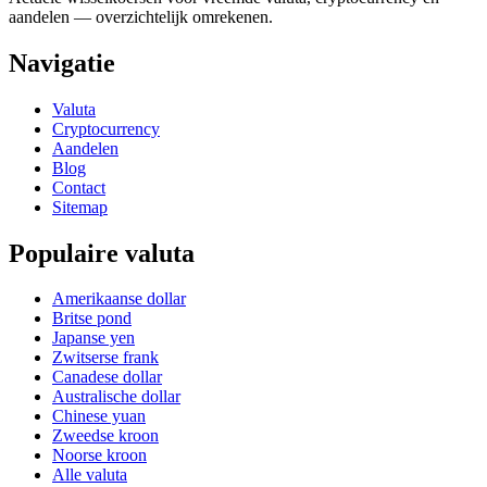
aandelen — overzichtelijk omrekenen.
Navigatie
Valuta
Cryptocurrency
Aandelen
Blog
Contact
Sitemap
Populaire valuta
Amerikaanse dollar
Britse pond
Japanse yen
Zwitserse frank
Canadese dollar
Australische dollar
Chinese yuan
Zweedse kroon
Noorse kroon
Alle valuta