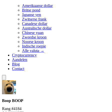
Amerikaanse dollar
Britse pond
Japanse yen
Zwitserse frank
Canadese dollar
Australische dollar
Chinese yuan
Zweedse kroon
Noorse kroon
Indische roepie
Alle valuta →
Cryptocurrency
Aandelen
Blog
Contact
Boop
BOOP
Rang #4184