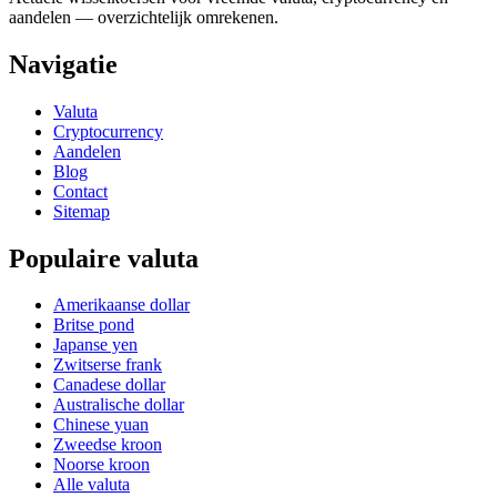
aandelen — overzichtelijk omrekenen.
Navigatie
Valuta
Cryptocurrency
Aandelen
Blog
Contact
Sitemap
Populaire valuta
Amerikaanse dollar
Britse pond
Japanse yen
Zwitserse frank
Canadese dollar
Australische dollar
Chinese yuan
Zweedse kroon
Noorse kroon
Alle valuta