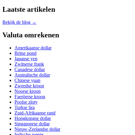
Laatste artikelen
Bekijk de blog →
Valuta omrekenen
Amerikaanse dollar
Britse pond
Japanse yen
Zwitserse frank
Canadese dollar
Australische dollar
Chinese yuan
Zweedse kroon
Noorse kroon
Faeröerse kroon
Poolse zloty
Turkse lira
Zuid-Afrikaanse rand
Hongkongse dollar
Singaporese dollar
Nieuw-Zeelandse dollar
Indische roepie