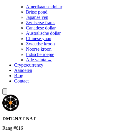
Amerikaanse dollar
Britse pond
Japanse yen
Zwitserse frank
Canadese dollar
Australische dollar
Chinese yuan
Zweedse kroon
Noorse kroon
Indische roepie
Alle valuta →
Cryptocurrency
Aandelen
Blog
Contact
DMT-NAT
NAT
Rang #616