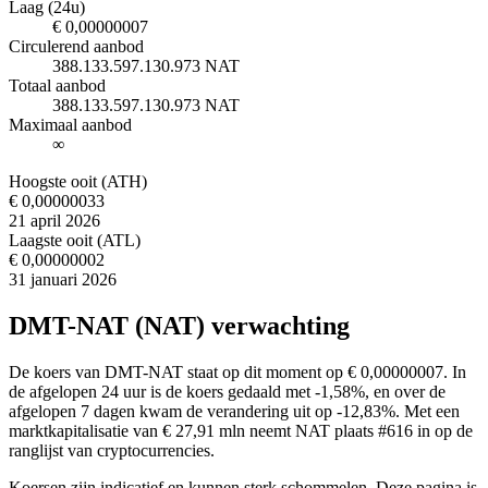
Laag (24u)
€ 0,00000007
Circulerend aanbod
388.133.597.130.973 NAT
Totaal aanbod
388.133.597.130.973 NAT
Maximaal aanbod
∞
Hoogste ooit (ATH)
€ 0,00000033
21 april 2026
Laagste ooit (ATL)
€ 0,00000002
31 januari 2026
DMT-NAT (NAT) verwachting
De koers van DMT-NAT staat op dit moment op € 0,00000007. In
de afgelopen 24 uur is de koers gedaald met -1,58%, en over de
afgelopen 7 dagen kwam de verandering uit op -12,83%. Met een
marktkapitalisatie van € 27,91 mln neemt NAT plaats #616 in op de
ranglijst van cryptocurrencies.
Koersen zijn indicatief en kunnen sterk schommelen. Deze pagina is