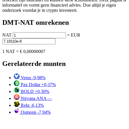
informatief en vormt geen financieel advies. Doe altijd je eigen
onderzoek voordat je in crypto investeert.
DMT-NAT omrekenen
NAT
=
EUR
1 NAT =
€ 0,00000007
Gerelateerde munten
Verus
-9,98%
Pax Dollar
+0,37%
BOLD
+0,30%
Nirvana ANA
—
Rekt
-6,13%
Osmosis
-7,94%