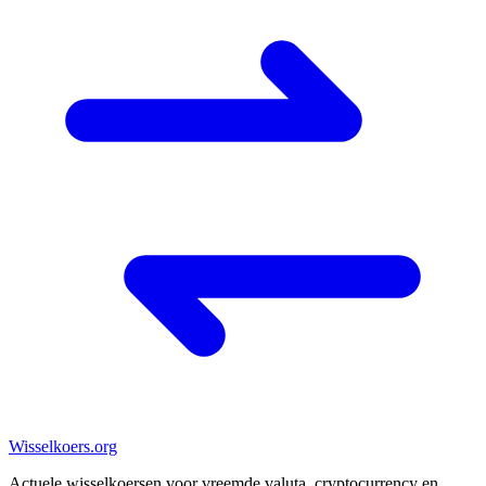
Wisselkoers
.org
Actuele wisselkoersen voor vreemde valuta, cryptocurrency en