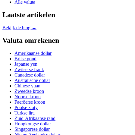
Alle valuta
Laatste artikelen
Bekijk de blog →
Valuta omrekenen
Amerikaanse dollar
Britse pond
Japanse yen
Zwitserse frank
Canadese dollar
Australische dollar
Chinese yuan
Zweedse kroon
Noorse kroon
Faeröerse kroon
Poolse zloty
Turkse lira
Zuid-Afrikaanse rand
Hongkongse dollar
Singaporese dollar
Nieuw-Zeelandse dollar