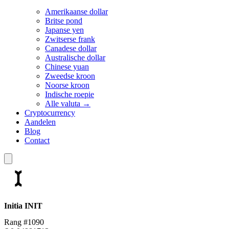
Amerikaanse dollar
Britse pond
Japanse yen
Zwitserse frank
Canadese dollar
Australische dollar
Chinese yuan
Zweedse kroon
Noorse kroon
Indische roepie
Alle valuta →
Cryptocurrency
Aandelen
Blog
Contact
Initia
INIT
Rang #1090