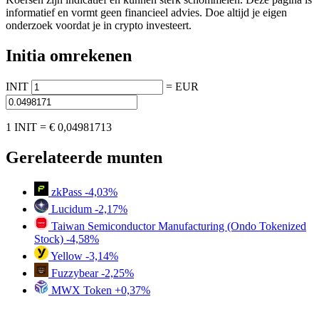
informatief en vormt geen financieel advies. Doe altijd je eigen
onderzoek voordat je in crypto investeert.
Initia omrekenen
INIT
=
EUR
1 INIT =
€ 0,04981713
Gerelateerde munten
zkPass
-4,03%
Lucidum
-2,17%
Taiwan Semiconductor Manufacturing (Ondo Tokenized
Stock)
-4,58%
Yellow
-3,14%
Fuzzybear
-2,25%
MWX Token
+0,37%