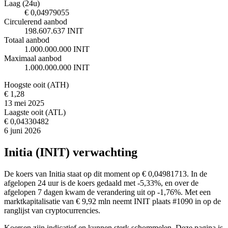
Laag (24u)
€ 0,04979055
Circulerend aanbod
198.607.637 INIT
Totaal aanbod
1.000.000.000 INIT
Maximaal aanbod
1.000.000.000 INIT
Hoogste ooit (ATH)
€ 1,28
13 mei 2025
Laagste ooit (ATL)
€ 0,04330482
6 juni 2026
Initia (INIT) verwachting
De koers van Initia staat op dit moment op € 0,04981713. In de
afgelopen 24 uur is de koers gedaald met -5,33%, en over de
afgelopen 7 dagen kwam de verandering uit op -1,76%. Met een
marktkapitalisatie van € 9,92 mln neemt INIT plaats #1090 in op de
ranglijst van cryptocurrencies.
Koersen zijn indicatief en kunnen sterk schommelen. Deze pagina is