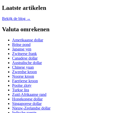
Laatste artikelen
Bekijk de blog →
Valuta omrekenen
Amerikaanse dollar
Britse pond
Japanse yen
Zwitserse frank
Canadese dollar
Australische dollar
Chinese yuan
Zweedse kroon
Noorse kroon
Faeröerse kroon
Poolse zloty
Turkse lira
Zuid-Afrikaanse rand
Hongkongse dollar
Singaporese dollar
Nieuw-Zeelandse dollar
Indische roepie