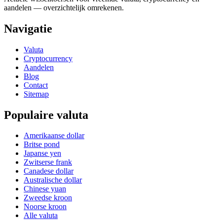
aandelen — overzichtelijk omrekenen.
Navigatie
Valuta
Cryptocurrency
Aandelen
Blog
Contact
Sitemap
Populaire valuta
Amerikaanse dollar
Britse pond
Japanse yen
Zwitserse frank
Canadese dollar
Australische dollar
Chinese yuan
Zweedse kroon
Noorse kroon
Alle valuta