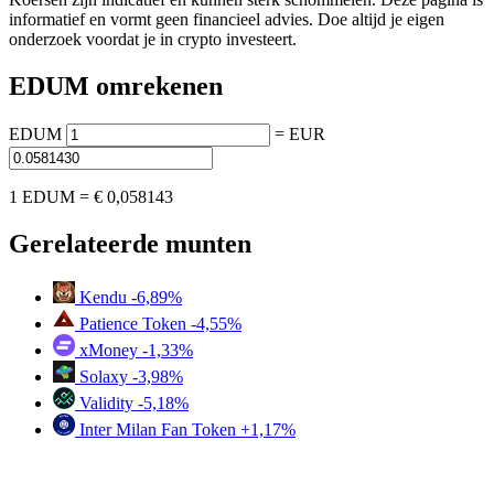
informatief en vormt geen financieel advies. Doe altijd je eigen
onderzoek voordat je in crypto investeert.
EDUM omrekenen
EDUM
=
EUR
1 EDUM =
€ 0,058143
Gerelateerde munten
Kendu
-6,89%
Patience Token
-4,55%
xMoney
-1,33%
Solaxy
-3,98%
Validity
-5,18%
Inter Milan Fan Token
+1,17%