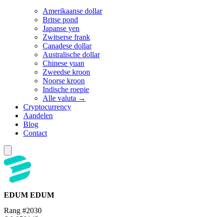
Amerikaanse dollar
Britse pond
Japanse yen
Zwitserse frank
Canadese dollar
Australische dollar
Chinese yuan
Zweedse kroon
Noorse kroon
Indische roepie
Alle valuta →
Cryptocurrency
Aandelen
Blog
Contact
EDUM
EDUM
Rang #2030