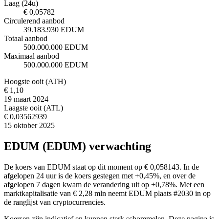
Laag (24u)
€ 0,05782
Circulerend aanbod
39.183.930 EDUM
Totaal aanbod
500.000.000 EDUM
Maximaal aanbod
500.000.000 EDUM
Hoogste ooit (ATH)
€ 1,10
19 maart 2024
Laagste ooit (ATL)
€ 0,03562939
15 oktober 2025
EDUM (EDUM) verwachting
De koers van EDUM staat op dit moment op € 0,058143. In de
afgelopen 24 uur is de koers gestegen met +0,45%, en over de
afgelopen 7 dagen kwam de verandering uit op +0,78%. Met een
marktkapitalisatie van € 2,28 mln neemt EDUM plaats #2030 in op
de ranglijst van cryptocurrencies.
Koersen zijn indicatief en kunnen sterk schommelen. Deze pagina is