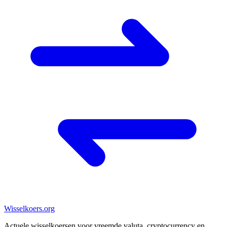
Wisselkoers
.org
Actuele wisselkoersen voor vreemde valuta, cryptocurrency en