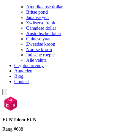
Amerikaanse dollar
Britse pond
Japanse yen
Zwitserse frank
Canadese dollar
Australische dollar
Chinese yuan
Zweedse kroon
Noorse kroon
Indische roepie
Alle valuta →
Cryptocurrency
Aandelen
Blog
Contact
FUNToken
FUN
Rang #688