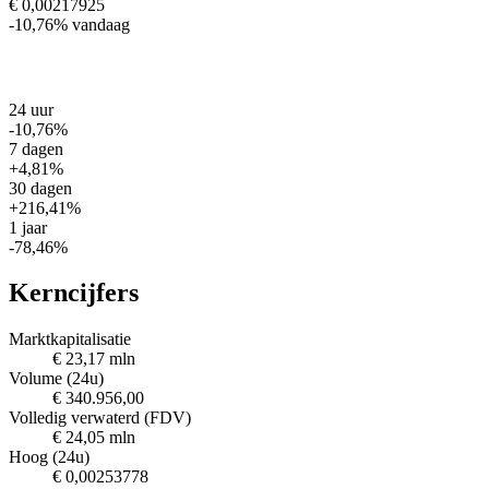
€ 0,00217925
-10,76%
vandaag
24 uur
-10,76%
7 dagen
+4,81%
30 dagen
+216,41%
1 jaar
-78,46%
Kerncijfers
Marktkapitalisatie
€ 23,17 mln
Volume (24u)
€ 340.956,00
Volledig verwaterd (FDV)
€ 24,05 mln
Hoog (24u)
€ 0,00253778