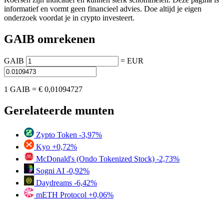
informatief en vormt geen financieel advies. Doe altijd je eigen
onderzoek voordat je in crypto investeert.
GAIB omrekenen
GAIB
=
EUR
1 GAIB =
€ 0,01094727
Gerelateerde munten
Zypto Token
-3,97%
Kyo
+0,72%
McDonald's (Ondo Tokenized Stock)
-2,73%
Sogni AI
-0,92%
Daydreams
-6,42%
mETH Protocol
+0,06%