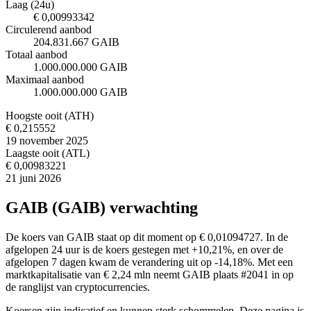
Laag (24u)
€ 0,00993342
Circulerend aanbod
204.831.667 GAIB
Totaal aanbod
1.000.000.000 GAIB
Maximaal aanbod
1.000.000.000 GAIB
Hoogste ooit (ATH)
€ 0,215552
19 november 2025
Laagste ooit (ATL)
€ 0,00983221
21 juni 2026
GAIB (GAIB) verwachting
De koers van GAIB staat op dit moment op € 0,01094727. In de
afgelopen 24 uur is de koers gestegen met +10,21%, en over de
afgelopen 7 dagen kwam de verandering uit op -14,18%. Met een
marktkapitalisatie van € 2,24 mln neemt GAIB plaats #2041 in op
de ranglijst van cryptocurrencies.
Koersen zijn indicatief en kunnen sterk schommelen. Deze pagina is