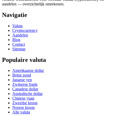
aandelen — overzichtelijk omrekenen.
Navigatie
Valuta
Cryptocurrency
Aandelen
Blog
Contact
Sitemap
Populaire valuta
Amerikaanse dollar
Britse pond
Japanse yen
Zwitserse frank
Canadese dollar
Australische dollar
Chinese yuan
Zweedse kroon
Noorse kroon
Alle valuta