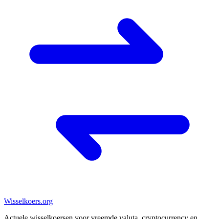
Wisselkoers
.org
Actuele wisselkoersen voor vreemde valuta, cryptocurrency en