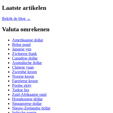
Laatste artikelen
Bekijk de blog →
Valuta omrekenen
Amerikaanse dollar
Britse pond
Japanse yen
Zwitserse frank
Canadese dollar
Australische dollar
Chinese yuan
Zweedse kroon
Noorse kroon
Faeröerse kroon
Poolse zloty
Turkse lira
Zuid-Afrikaanse rand
Hongkongse dollar
Singaporese dollar
Nieuw-Zeelandse dollar
Indische roepie