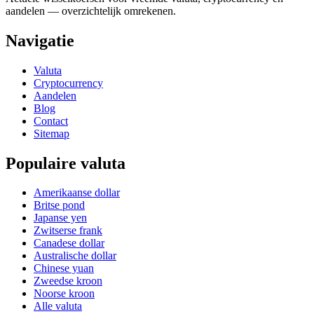
aandelen — overzichtelijk omrekenen.
Navigatie
Valuta
Cryptocurrency
Aandelen
Blog
Contact
Sitemap
Populaire valuta
Amerikaanse dollar
Britse pond
Japanse yen
Zwitserse frank
Canadese dollar
Australische dollar
Chinese yuan
Zweedse kroon
Noorse kroon
Alle valuta