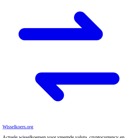
Wisselkoers
.org
Actuele wisselkoersen voor vreemde valuta, cryptocurrency en