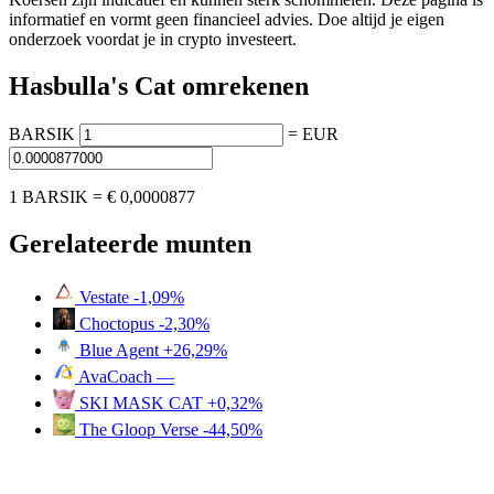
informatief en vormt geen financieel advies. Doe altijd je eigen
onderzoek voordat je in crypto investeert.
Hasbulla's Cat omrekenen
BARSIK
=
EUR
1 BARSIK =
€ 0,0000877
Gerelateerde munten
Vestate
-1,09%
Choctopus
-2,30%
Blue Agent
+26,29%
AvaCoach
—
SKI MASK CAT
+0,32%
The Gloop Verse
-44,50%