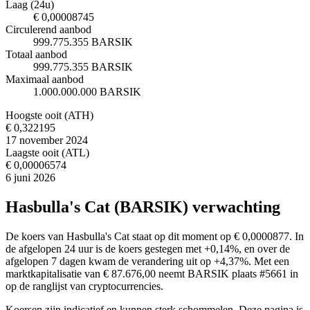
Laag (24u)
€ 0,00008745
Circulerend aanbod
999.775.355 BARSIK
Totaal aanbod
999.775.355 BARSIK
Maximaal aanbod
1.000.000.000 BARSIK
Hoogste ooit (ATH)
€ 0,322195
17 november 2024
Laagste ooit (ATL)
€ 0,00006574
6 juni 2026
Hasbulla's Cat (BARSIK) verwachting
De koers van Hasbulla's Cat staat op dit moment op € 0,0000877. In
de afgelopen 24 uur is de koers gestegen met +0,14%, en over de
afgelopen 7 dagen kwam de verandering uit op +4,37%. Met een
marktkapitalisatie van € 87.676,00 neemt BARSIK plaats #5661 in
op de ranglijst van cryptocurrencies.
Koersen zijn indicatief en kunnen sterk schommelen. Deze pagina is