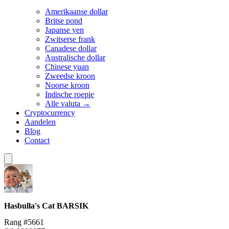
Amerikaanse dollar
Britse pond
Japanse yen
Zwitserse frank
Canadese dollar
Australische dollar
Chinese yuan
Zweedse kroon
Noorse kroon
Indische roepie
Alle valuta →
Cryptocurrency
Aandelen
Blog
Contact
Hasbulla's Cat
BARSIK
Rang #5661