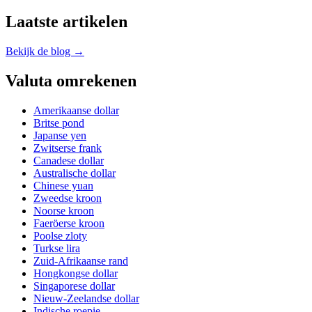
Laatste artikelen
Bekijk de blog →
Valuta omrekenen
Amerikaanse dollar
Britse pond
Japanse yen
Zwitserse frank
Canadese dollar
Australische dollar
Chinese yuan
Zweedse kroon
Noorse kroon
Faeröerse kroon
Poolse zloty
Turkse lira
Zuid-Afrikaanse rand
Hongkongse dollar
Singaporese dollar
Nieuw-Zeelandse dollar
Indische roepie